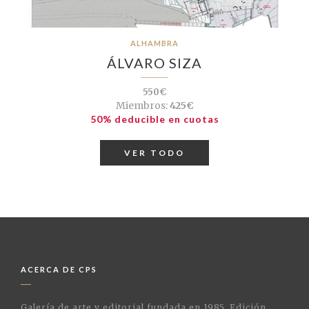
ALHAMBRA
ÁLVARO SIZA
550€
Miembros:
425€
50% deducible en cuotas
VER TODO
ACERCA DE CPS
Galería de arte y editorial fundada en 1985. Edición