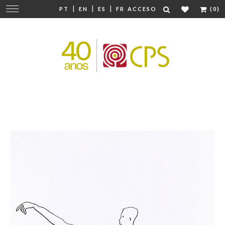
|
|
|
Cambiar
PT
EN
ES
FR
ACCESO
(0)
navegación