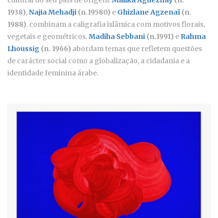
1938)
,
Najia Mehadji
(n.19580)
e
Ghizlane Agzenaï
(n.
1988)
. combinam a caligrafia islâmica com motivos florais,
vegetais e geométricos.
Madiha Sebbani
(n.1991)
e
Rahma
Lhoussig
(n. 1966)
abordam temas que refletem questões
de carácter social como a globalização, a cidadania e a
identidade feminina árabe.