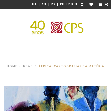
|
|
|
Change
PT
EN
ES
FR
LOGIN
(0)
navigation
HOME
NEWS
ÁFRICA: CARTOGRAFIAS DA MATÉRIA