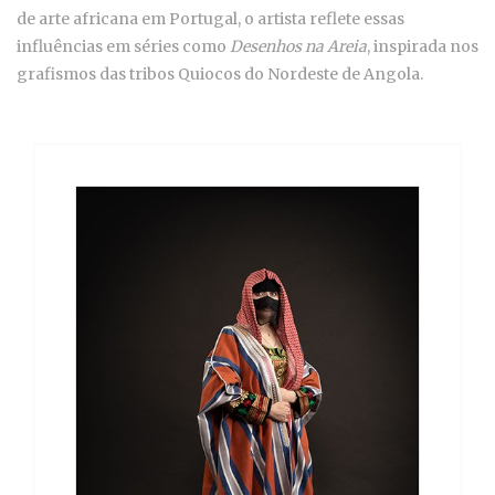
de arte africana em Portugal, o artista reflete essas
influências em séries como
Desenhos na Areia
, inspirada nos
grafismos das tribos Quiocos do Nordeste de Angola.