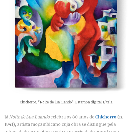
Chichorro, "Noite de lua luando", Estampa digital s/ tela
Já
Noite de Lua Luando
celebra os 80 anos de
Chichorro
(n.
1941),
artista moçambicano cuja obra se distingue pela
intensidade cromática e pela expressividade ousada que