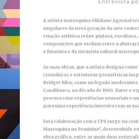
Entrevista po
A artista marroquina Ghizlane Agzenaï t
singulares da nova geração da arte con
criação artística reúne pintura, escultura,
composições
que oscilam entre a abstraçã
e futurista e da memória cultural marroqu
As suas obras, que a artista designa com
cromáticos e estruturas geométricas inspi
Bridget Riley, como no legado modernist
Casablanca, na década de 1960. Entre o es
procura criar experiências sensoriais e 
para uma experiência imersiva com as su
Esta colaboração com o CPS surge na conti
Marroquina no Feminino”, desenvolvido e
obra gráfica, entre as quais duas serigra