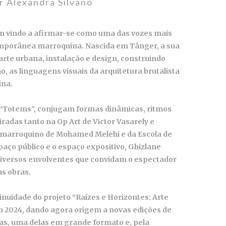
r Alexandra Silvano
em vindo a afirmar-se como uma das vozes mais
temporânea marroquina.
Nascida em Tânger, a sua
 arte urbana, instalação e design, construindo
o, as linguagens visuais da arquitetura brutalista
ina.
o “Totems”, conjugam formas dinâmicas, ritmos
radas tanto na Op Art de Victor Vasarely e
a marroquino de Mohamed Melehi e da Escola de
paço público e o espaço expositivo, Ghizlane
universos envolventes que convidam o espectador
as
obras.
nuidade do projeto “Raízes e Horizontes: Arte
m 2024, dando agora origem a novas edições de
fias, uma delas em grande formato e, pela