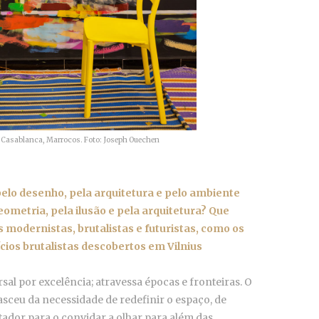
m Casablanca, Marrocos. Foto:
Joseph Ouechen
elo desenho, pela arquitetura e pelo ambiente
ometria, pela ilusão e pela arquitetura? Que
 modernistas, brutalistas e futuristas, como os
cios brutalistas descobertos em Vilnius
al por excelência; atravessa épocas e fronteiras. O
nasceu da necessidade de redefinir o espaço, de
ador para o convidar a olhar para além das