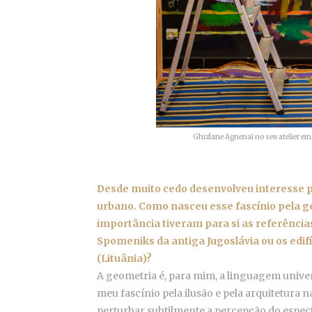
Ghizlane Agnenaï no seu atelier e
Desde muito cedo desenvolveu interesse p
urbano. Como nasceu esse fascínio pela ge
importância tiveram para si as referências
Spomeniks da antiga Jugoslávia ou os edifí
(Lituânia)?
A geometria é, para mim, a linguagem univers
meu fascínio pela ilusão e pela arquitetura 
perturbar subtilmente a percepção do espect