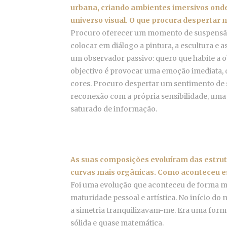
urbana, criando ambientes imersivos onde
universo visual. O que procura despertar 
Procuro oferecer um momento de suspensão
colocar em diálogo a pintura, a escultura e a
um observador passivo: quero que habite a 
objectivo é provocar uma emoção imediata, q
cores. Procuro despertar um sentimento de s
reconexão com a própria sensibilidade, uma
saturado de informação.
As suas composições evoluíram das estru
curvas mais orgânicas. Como aconteceu e
Foi uma evolução que aconteceu de forma mu
maturidade pessoal e artística. No início do
a simetria tranquilizavam-me. Era uma forma
sólida e quase matemática.