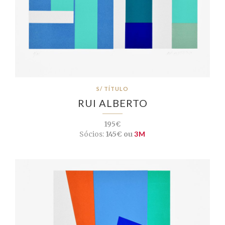
S/ TÍTULO
RUI ALBERTO
195€
Sócios:
145€ ou
3M