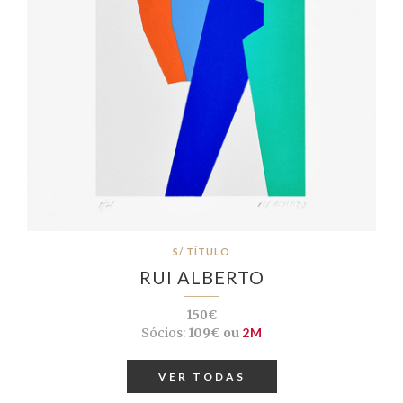
S/ TÍTULO
RUI ALBERTO
150€
Sócios:
109€ ou
2M
VER TODAS