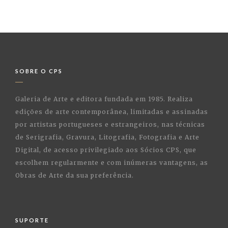
SOBRE O CPS
Galeria de Arte e editora fundada em 1985. Realiza
edições de arte contemporânea, limitadas e assinadas
por artistas portugueses e estrangeiros, nas técnicas
de Serigrafia, Gravura, Litografia, Fotografia e Arte
Digital, de acesso privilegiado aos Sócios CPS, que
escolhem regularmente e com inúmeras vantagens, as
Obras de Arte da sua preferência.
SUPORTE