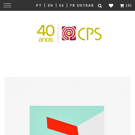
|
|
|
Mudar
PT
EN
ES
FR
ENTRAR
(0)
navegação