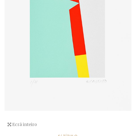
Ecrã inteiro
S/ TÍTULO