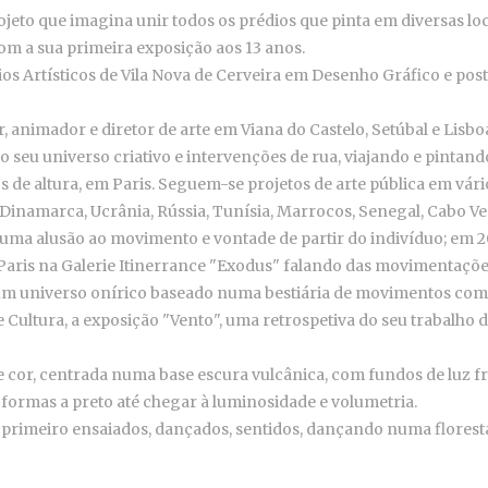
jeto que imagina unir todos os prédios que pinta em diversas loc
om a sua primeira exposição aos 13 anos.
ios Artísticos de Vila Nova de Cerveira em Desenho Gráfico e post
, animador e diretor de arte em Viana do Castelo, Setúbal e Lisbo
o seu universo criativo e intervenções de rua, viajando e pinta
s de altura, em Paris. Seguem-se projetos de arte pública em vári
, Dinamarca, Ucrânia, Rússia, Tunísia, Marrocos, Senegal, Cabo Ve
 uma alusão ao movimento e vontade de partir do indivíduo; em 20
aris na Galerie Itinerrance "Exodus" falando das movimentações 
o um universo onírico baseado numa bestiária de movimentos co
de Cultura, a exposição "Vento", uma retrospetiva do seu trabal
cor, centrada numa base escura vulcânica, com fundos de luz fr
 formas a preto até chegar à luminosidade e volumetria.
 primeiro ensaiados, dançados, sentidos, dançando numa florest