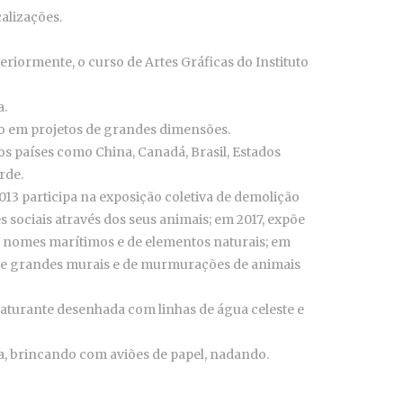
alizações.
eriormente, o curso de Artes Gráficas do Instituto
a.
ndo em projetos de grandes dimensões.
os países como China, Canadá, Brasil, Estados
rde.
13 participa na exposição coletiva de demolição
sociais através dos seus animais; em 2017, expõe
m nomes marítimos e de elementos naturais; em
ho de grandes murais e de murmurações de animais
aturante desenhada com linhas de água celeste e
a, brincando com aviões de papel, nadando.