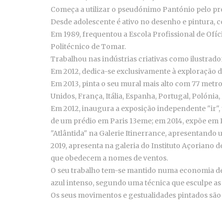
Começa a utilizar o pseudónimo Pantónio pelo pro
Desde adolescente é ativo no desenho e pintura, c
Em 1989, frequentou a Escola Profissional de Ofíc
Politécnico de Tomar.
Trabalhou nas indústrias criativas como ilustrador
Em 2012, dedica-se exclusivamente à exploração d
Em 2013, pinta o seu mural mais alto com 77 metro
Unidos, França, Itália, Espanha, Portugal, Polónia
Em 2012, inaugura a exposição independente "ir",
de um prédio em Paris 13eme; em 2014, expõe em P
"Atlântida" na Galerie Itinerrance, apresentand
2019, apresenta na galeria do Instituto Açoriano 
que obedecem a nomes de ventos.
O seu trabalho tem-se mantido numa economia de 
azul intenso, segundo uma técnica que esculpe as
Os seus movimentos e gestualidades pintados são