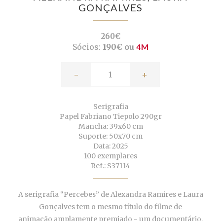
GONÇALVES
260€
Sócios:
190€ ou
4M
-
+
Serigrafia
Papel Fabriano Tiepolo 290gr
Mancha: 39x60 cm
Suporte: 50x70 cm
Data: 2025
100 exemplares
Ref.: S37114
A serigrafia “Percebes” de Alexandra Ramires e Laura
Gonçalves tem o mesmo título do filme de
animação
amplamente premiado - um documentário,