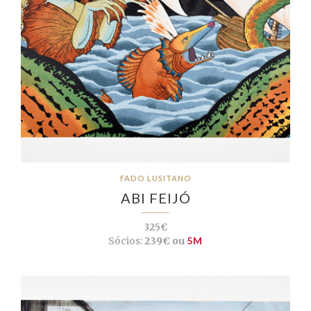
FADO LUSITANO
ABI FEIJÓ
325€
Sócios:
239€ ou
5M