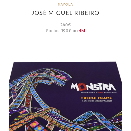
NAYOLA
JOSÉ MIGUEL RIBEIRO
260€
Sócios:
190€ ou
4M