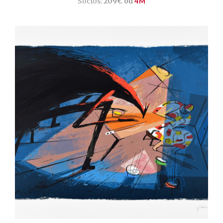
Sócios:
209€ ou
4M