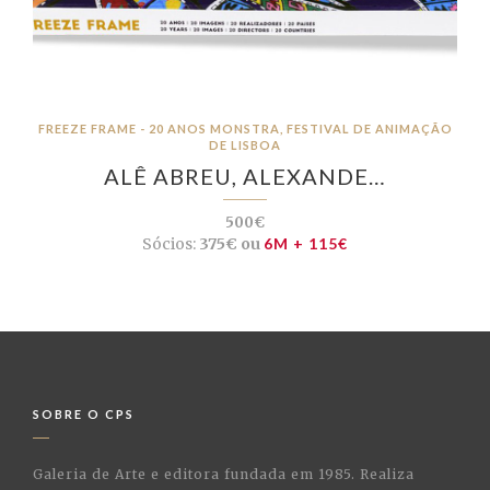
FREEZE FRAME - 20 ANOS MONSTRA, FESTIVAL DE ANIMAÇÃO
DE LISBOA
ALÊ ABREU, ALEXANDE…
500€
Sócios:
375€ ou
6M + 115€
SOBRE O CPS
Galeria de Arte e editora fundada em 1985. Realiza