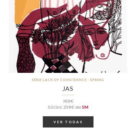
SÉRIE LACK OF COINCIDENCE - SPRING
JAS
360€
Sócios:
259€ ou
5M
VER TODAS