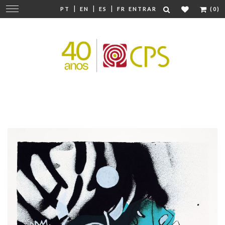
|
|
|
Mudar
PT
EN
ES
FR
ENTRAR
(0)
navegação