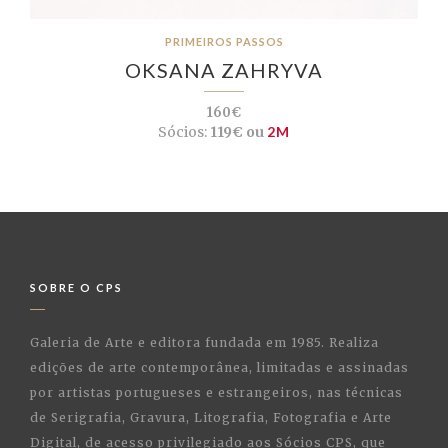
PRIMEIROS PASSOS
OKSANA ZAHRYVA
160€
Sócios:
119€ ou
2M
SOBRE O CPS
Galeria de Arte e editora fundada em 1985. Realiza
edições de arte contemporânea, limitadas e assinadas
por artistas portugueses e estrangeiros, nas técnicas
de Serigrafia, Gravura, Litografia, Fotografia e Arte
Digital, de acesso privilegiado aos Sócios CPS, que