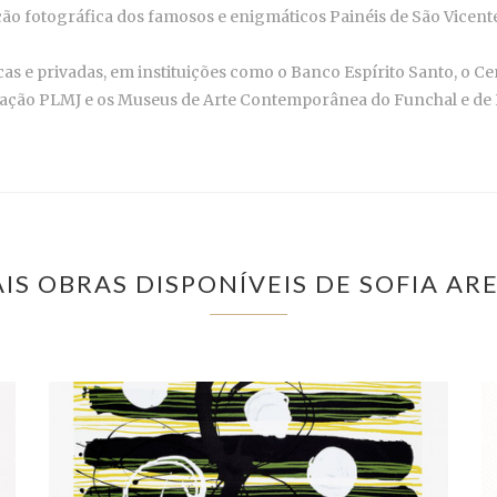
tação fotográfica dos famosos e enigmáticos Painéis de São Vicen
as e privadas, em instituições como o Banco Espírito Santo, o 
ação PLMJ e os Museus de Arte Contemporânea do Funchal e de E
IS OBRAS DISPONÍVEIS DE SOFIA AR