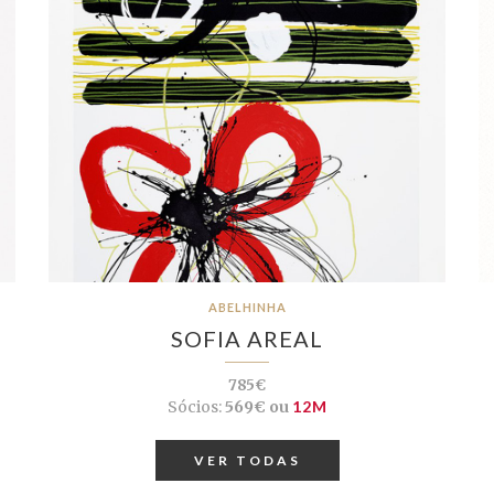
ABELHINHA
SOFIA AREAL
785€
Sócios:
569€ ou
12M
VER TODAS