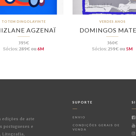
TOTEM DINGOLAYINTE
VERDES ANOS
IZLANE AGZENAÏ
DOMINGOS MAT
395€
360€
Sócios:
289€ ou
6M
Sócios:
259€ ou
5M
SUPORTE
S
ENVIO
a edições de arte
CONDIÇÕES GERAIS DE
as portugueses e
VENDA
 Litografia,