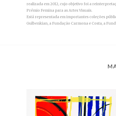
realizada em 2012, cujo objetivo foi a reinterpre
Prémio Femina para as Artes Visuais.
Está representada em importantes coleções públic
Gulbenkian, a Fundação Carmona e Costa, a Fund
MA