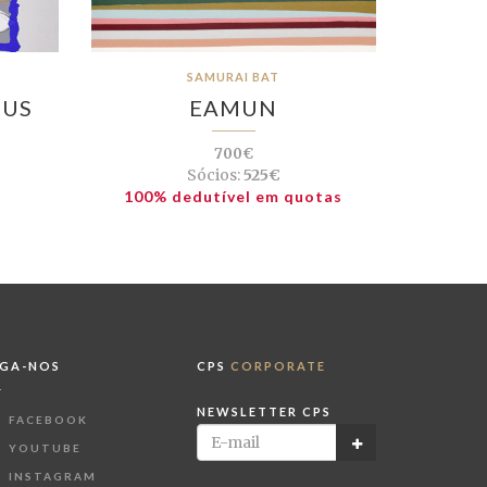
SAMURAI BAT
EUS
EAMUN
700€
Sócios:
525€
100% dedutível em quotas
IGA-NOS
CPS
CORPORATE
NEWSLETTER CPS
FACEBOOK
YOUTUBE
INSTAGRAM