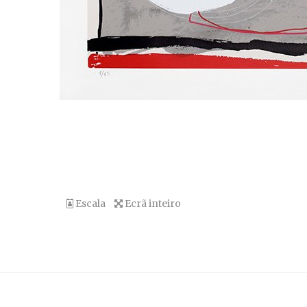
Escala
Ecrã inteiro