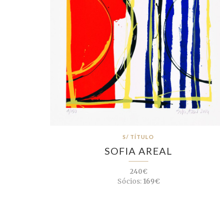
S/ TÍTULO
SOFIA AREAL
240€
Sócios:
169€