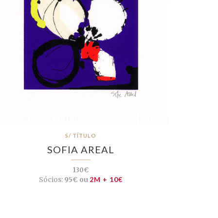
S/ TÍTULO
SOFIA AREAL
130€
Sócios:
95€ ou
2M + 10€