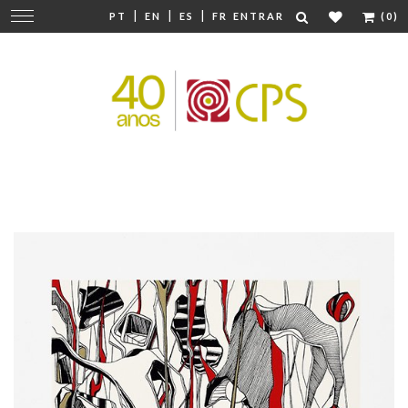
|
|
|
Mudar
PT
EN
ES
FR
ENTRAR
(0)
navegação