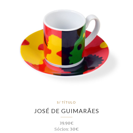
S/ TÍTULO
JOSÉ DE GUIMARÃES
39.90€
Sócios:
30€