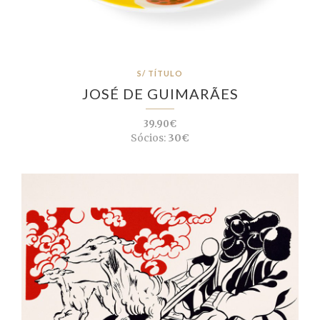
S/ TÍTULO
JOSÉ DE GUIMARÃES
39.90€
Sócios:
30€