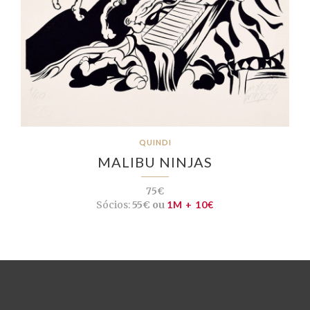
QUINDI
MALIBU NINJAS
75€
Sócios:
55€ ou
1M + 10€