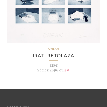
OHEAN
IRATI RETOLAZA
325€
Sócios:
239€ ou
5M