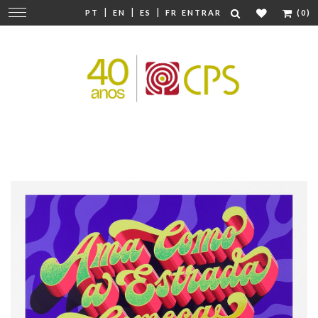
|
|
|
Mudar
PT
EN
ES
FR
ENTRAR
(0)
navegação