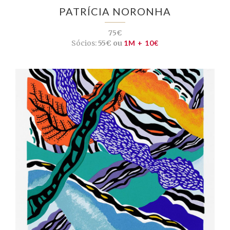
PATRÍCIA NORONHA
75€
Sócios:
55€ ou
1M + 10€