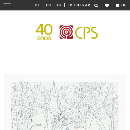
|
|
|
Mudar
PT
EN
ES
FR
ENTRAR
(0)
navegação