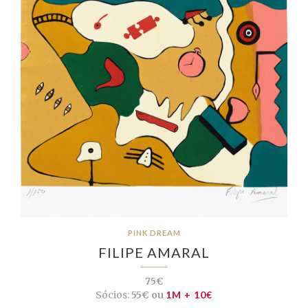
PINK DREAM
FILIPE AMARAL
75€
Sócios:
55€ ou
1M + 10€