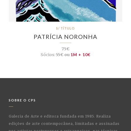
S/ TÍTULO
PATRÍCIA NORONHA
75€
Sócios:
55€ ou
1M + 10€
SOBRE O CPS
Galeria de Arte e editora fundada em 1985. Realiza
edições de arte contemporânea, limitadas e assinadas
por artistas portugueses e estrangeiros, nas técnicas