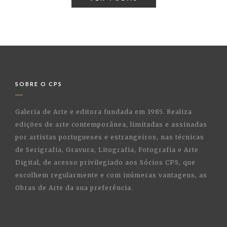
SOBRE O CPS
Galeria de Arte e editora fundada em 1985. Realiza
edições de arte contemporânea, limitadas e assinadas
por artistas portugueses e estrangeiros, nas técnicas
de Serigrafia, Gravura, Litografia, Fotografia e Arte
Digital, de acesso privilegiado aos Sócios CPS, que
escolhem regularmente e com inúmeras vantagens, as
Obras de Arte da sua preferência.