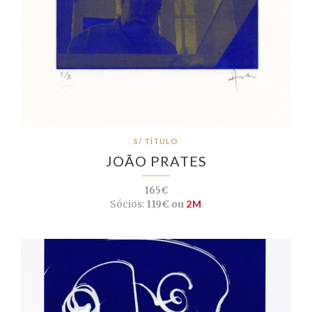
S/ TÍTULO
JOÃO PRATES
165€
Sócios:
119€ ou
2M