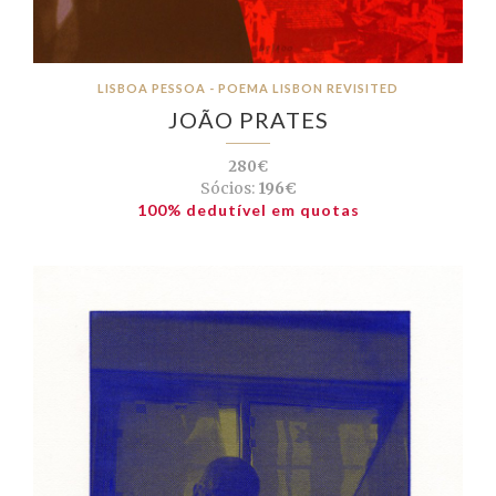
LISBOA PESSOA - POEMA LISBON REVISITED
JOÃO PRATES
280€
Sócios:
196€
100% dedutível em quotas