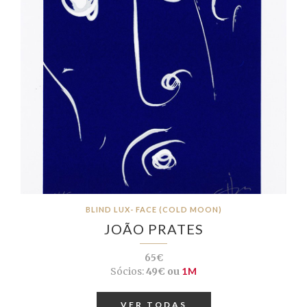
BLIND LUX- FACE (COLD MOON)
JOÃO PRATES
65€
Sócios:
49€ ou
1M
VER TODAS