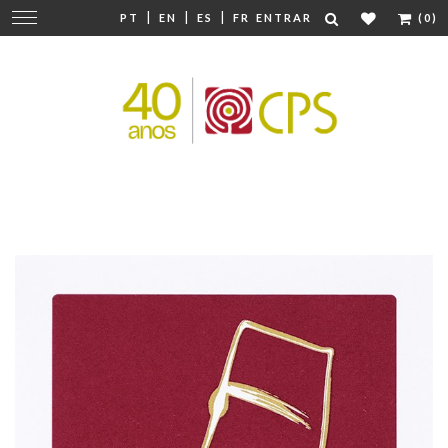
|
|
|
Mudar
PT
EN
ES
FR
ENTRAR
(0)
navegação