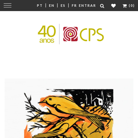
|
|
|
Mudar
PT
EN
ES
FR
ENTRAR
(0)
navegação