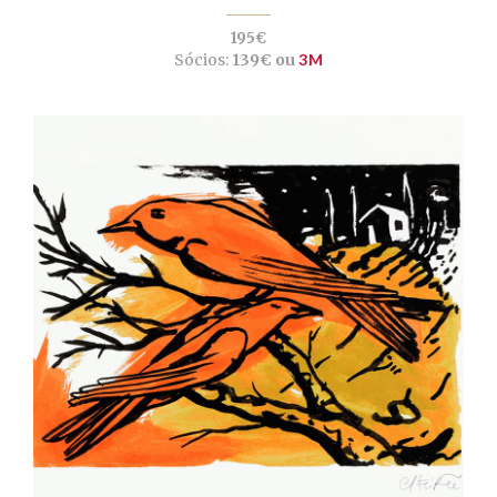
195€
Sócios:
139€ ou
3M