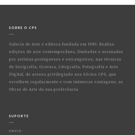
SOBRE O CPS
Galeria de Arte e editora fundada em 1985. Realiza
edições de arte contemporânea, limitadas e assinadas
por artistas portugueses e estrangeiros, nas técnicas
de Serigrafia, Gravura, Litografia, Fotografia e Arte
Digital, de acesso privilegiado aos Sócios CPS, que
escolhem regularmente e com inúmeras vantagens, as
Obras de Arte da sua preferência.
SUPORTE
ENVIO