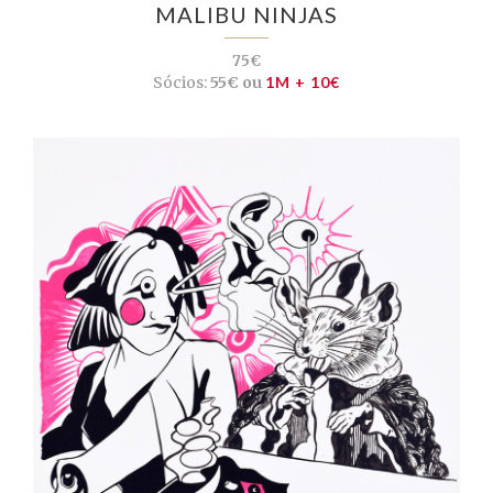
MALIBU NINJAS
75€
Sócios:
55€ ou
1M + 10€