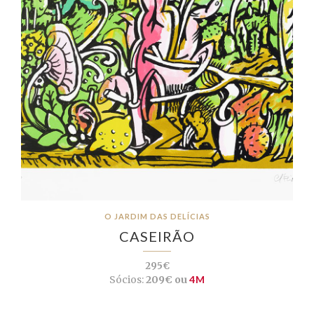
O JARDIM DAS DELÍCIAS
CASEIRÃO
295€
Sócios:
209€ ou
4M