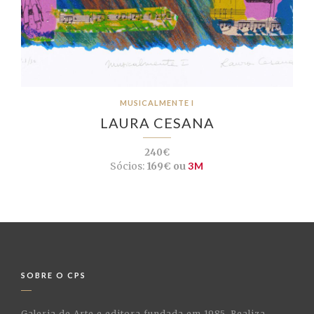
MUSICALMENTE I
LAURA CESANA
240€
Sócios:
169€ ou
3M
SOBRE O CPS
Galeria de Arte e editora fundada em 1985. Realiza