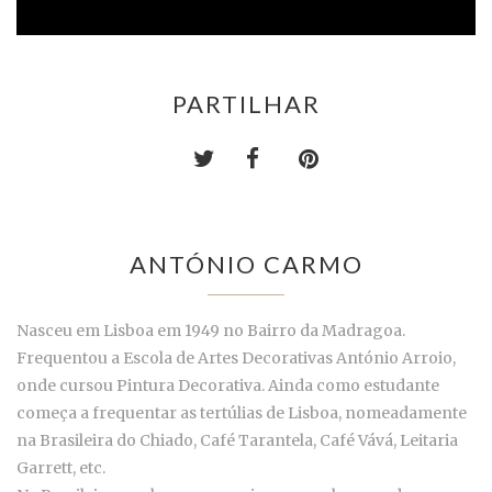
PARTILHAR
ANTÓNIO CARMO
Nasceu em Lisboa em 1949 no Bairro da Madragoa.
Frequentou a Escola de Artes Decorativas António Arroio,
onde cursou Pintura Decorativa. Ainda como estudante
começa a frequentar as tertúlias de Lisboa, nomeadamente
na Brasileira do Chiado, Café Tarantela, Café Vává, Leitaria
Garrett, etc.