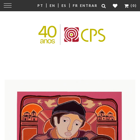
|
|
|
Mudar
PT
EN
ES
FR
ENTRAR
(0)
navegação