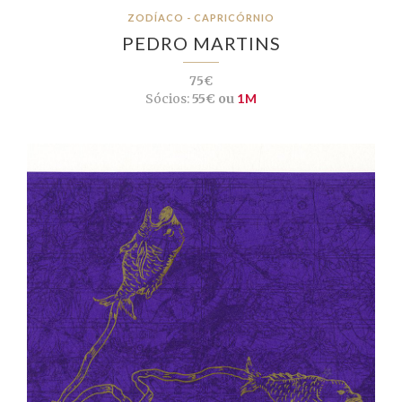
ZODÍACO - CAPRICÓRNIO
PEDRO MARTINS
75€
Sócios:
55€ ou
1M