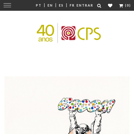
|
|
|
Mudar
PT
EN
ES
FR
ENTRAR
(0)
navegação