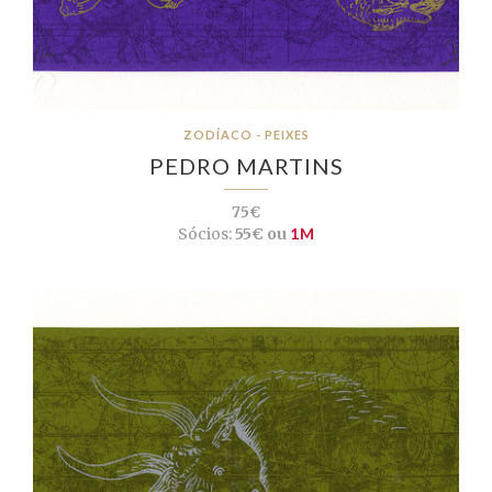
ZODÍACO - PEIXES
PEDRO MARTINS
75€
Sócios:
55€ ou
1M