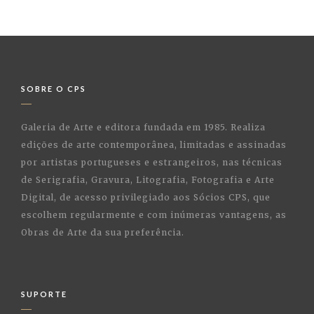
SOBRE O CPS
Galeria de Arte e editora fundada em 1985. Realiza
edições de arte contemporânea, limitadas e assinadas
por artistas portugueses e estrangeiros, nas técnicas
de Serigrafia, Gravura, Litografia, Fotografia e Arte
Digital, de acesso privilegiado aos Sócios CPS, que
escolhem regularmente e com inúmeras vantagens, as
Obras de Arte da sua preferência.
SUPORTE