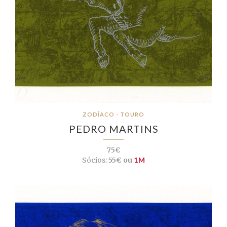
ZODÍACO - TOURO
PEDRO MARTINS
75€
Sócios:
55€ ou
1M