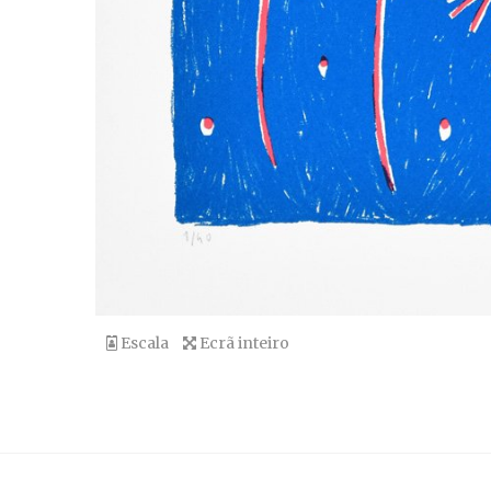
Escala
Ecrã inteiro