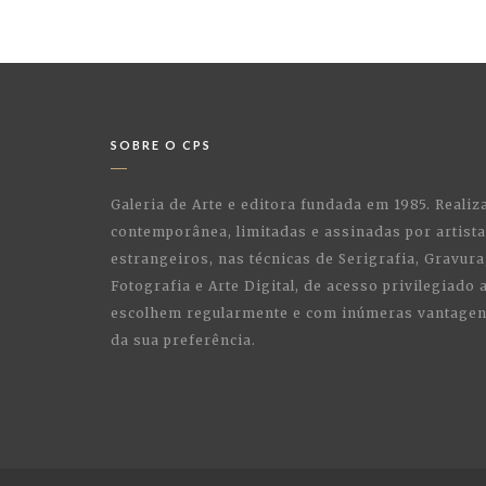
SOBRE O CPS
Galeria de Arte e editora fundada em 1985. Realiz
contemporânea, limitadas e assinadas por artist
estrangeiros, nas técnicas de Serigrafia, Gravura,
Fotografia e Arte Digital, de acesso privilegiado
escolhem regularmente e com inúmeras vantagens
da sua preferência.