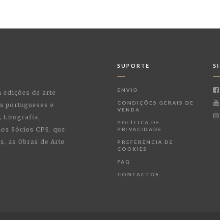
SUPORTE
S
ENVIO
a edições de arte
CONDIÇÕES GERAIS DE
as portugueses e
VENDA
 Litografia,
POLÍTICA DE
 aos Sócios CPS, que
PRIVACIDADE
, as Obras de Arte
PREFERÊNCIA DE
COOKIES
FAQ
CONTACTOS