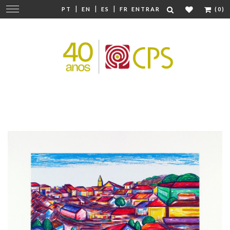
|
|
|
Mudar
PT
EN
ES
FR
ENTRAR
(0)
navegação