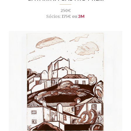
250€
Sócios:
175€ ou
3M