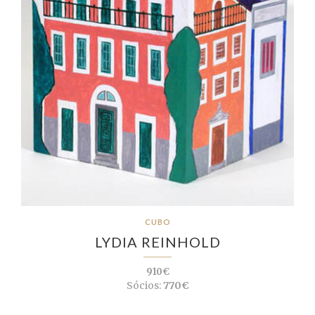
CUBO
LYDIA REINHOLD
910€
Sócios:
770€