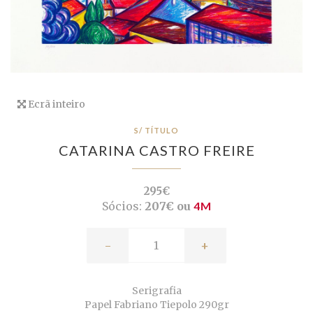
Ecrã inteiro
S/ TÍTULO
CATARINA CASTRO FREIRE
295€
Sócios:
207€ ou
4M
-
+
Serigrafia
Papel Fabriano Tiepolo 290gr