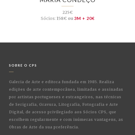
225€
Sócios:
158€ ou
3M + 20€
SOBRE O CPS
Galeria de Arte e editora fundada em 1985. Realiza
edições de arte contemporânea, limitadas e assinadas
por artistas portugueses e estrangeiros, nas técnicas
de Serigrafia, Gravura, Litografia, Fotografia e Arte
Digital, de acesso privilegiado aos Sócios CPS, que
escolhem regularmente e com inúmeras vantagens, as
Obras de Arte da sua preferência.