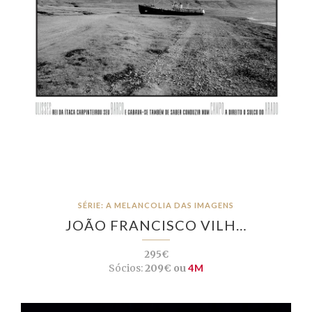
SÉRIE: A MELANCOLIA DAS IMAGENS
JOÃO FRANCISCO VILH…
295€
Sócios:
209€ ou
4M