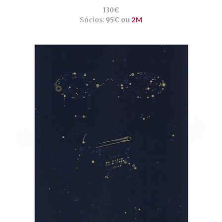
130€
Sócios:
95€ ou
2M