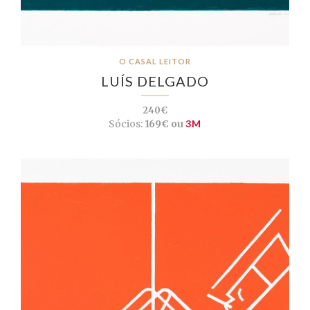
O CASAL LEITOR
LUÍS DELGADO
240€
Sócios:
169€ ou
3M