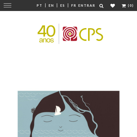
|
|
|
Mudar
PT
EN
ES
FR
ENTRAR
(0)
navegação