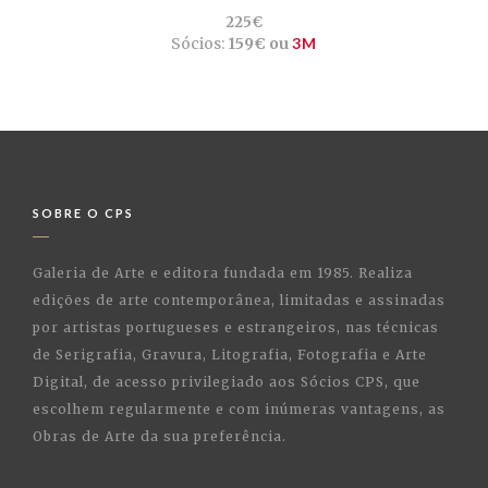
225€
Sócios:
159€ ou
3M
SOBRE O CPS
Galeria de Arte e editora fundada em 1985. Realiza
edições de arte contemporânea, limitadas e assinadas
por artistas portugueses e estrangeiros, nas técnicas
de Serigrafia, Gravura, Litografia, Fotografia e Arte
Digital, de acesso privilegiado aos Sócios CPS, que
escolhem regularmente e com inúmeras vantagens, as
Obras de Arte da sua preferência.