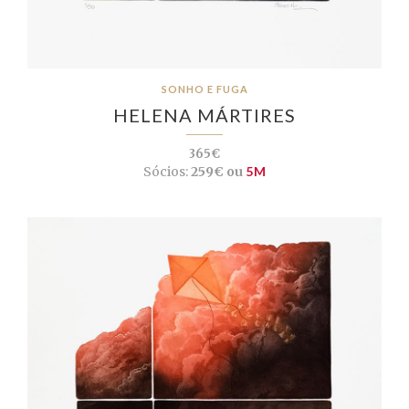
SONHO E FUGA
HELENA MÁRTIRES
365€
Sócios:
259€ ou
5M