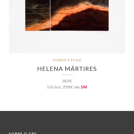
SONHO E FUGA
HELENA MÁRTIRES
365€
Sócios:
259€ ou
5M
SOBRE O CPS