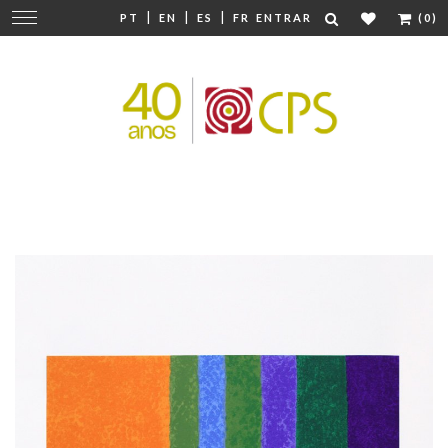
|
|
|
Mudar
PT
EN
ES
FR
ENTRAR
(0)
navegação