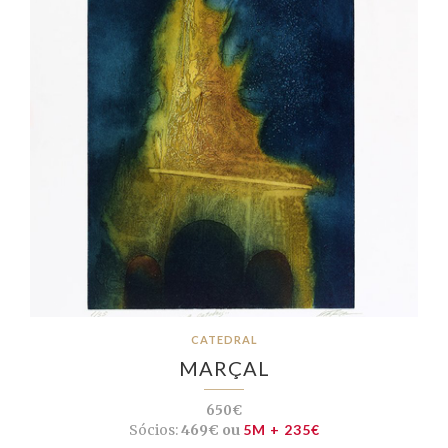
CATEDRAL
MARÇAL
650€
Sócios:
469€ ou
5M + 235€