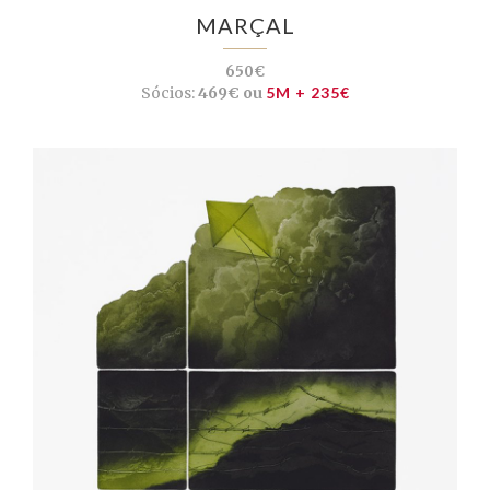
MARÇAL
650€
Sócios:
469€ ou
5M + 235€