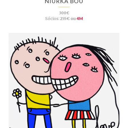
NIURKA BOU
300€
Sócios:
255€ ou
4M