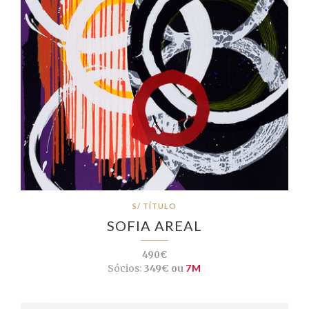
S/ TÍTULO
SOFIA AREAL
490€
Sócios:
349€ ou
7M