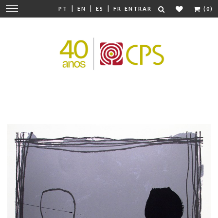
|
|
|
Mudar
PT
EN
ES
FR
ENTRAR
(0)
navegação