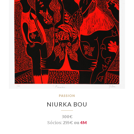
PASSION
NIURKA BOU
300€
Sócios:
255€ ou
4M