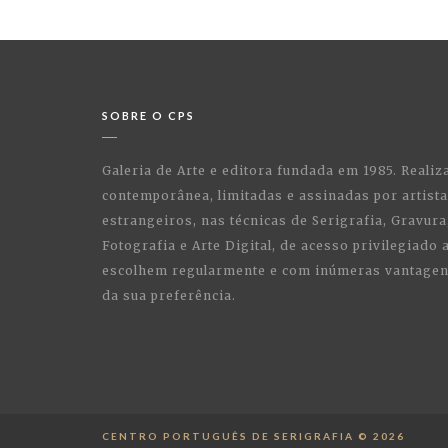
SOBRE O CPS
Galeria de Arte e editora fundada em 1985. Realiz
contemporânea, limitadas e assinadas por artist
estrangeiros, nas técnicas de Serigrafia, Gravura,
Fotografia e Arte Digital, de acesso privilegiado
escolhem regularmente e com inúmeras vantagens
da sua preferência.
CENTRO PORTUGUÊS DE SERIGRAFIA © 2026