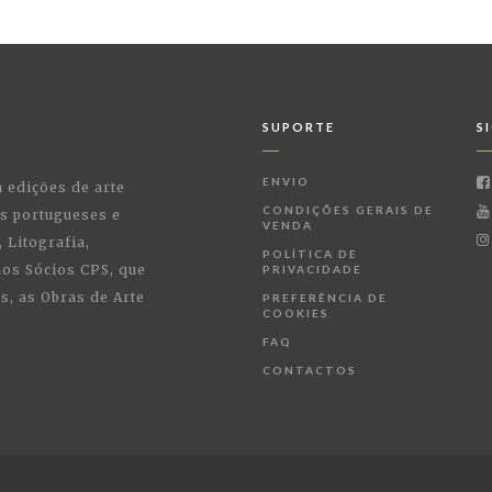
SUPORTE
S
ENVIO
a edições de arte
CONDIÇÕES GERAIS DE
as portugueses e
VENDA
 Litografia,
POLÍTICA DE
 aos Sócios CPS, que
PRIVACIDADE
, as Obras de Arte
PREFERÊNCIA DE
COOKIES
FAQ
CONTACTOS