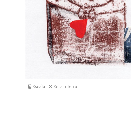
Escala
Ecrã inteiro