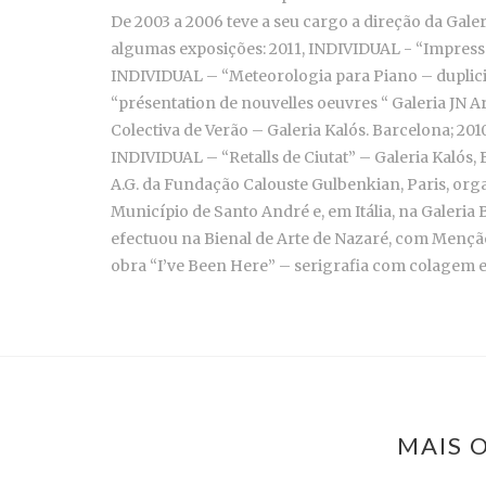
De 2003 a 2006 teve a seu cargo a direção da Gal
algumas exposições: 2011, INDIVIDUAL - “Impress
INDIVIDUAL – “Meteorologia para Piano – duplicid
“présentation de nouvelles oeuvres “ Galeria JN A
Colectiva de Verão – Galeria Kalós. Barcelona; 2
INDIVIDUAL – “Retalls de Ciutat” – Galeria Kalós,
A.G. da Fundação Calouste Gulbenkian, Paris, orga
Município de Santo André e, em Itália, na Galeria
efectuou na Bienal de Arte de Nazaré, com Mençã
obra “I’ve Been Here” – serigrafia com colagem
MAIS 