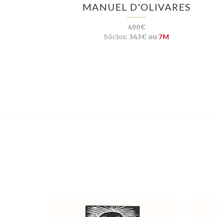
MANUEL D'OLIVARES
490€
Sócios:
343€ ou
7M