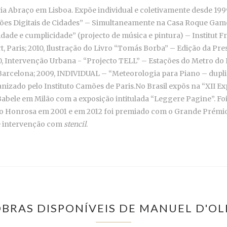
eria Abraço em Lisboa. Expõe individual e coletivamente desde 1
ões Digitais de Cidades” – Simultaneamente na Casa Roque Gamei
ade e cumplicidade” (projecto de música e pintura) – Institut F
rt, Paris; 2010, Ilustração do Livro “Tomás Borba” – Edição da Pr
010, Intervenção Urbana - “Projecto TELL” – Estações do Metro do
 Barcelona; 2009, INDIVIDUAL – “Meteorologia para Piano – duplic
nizado pelo Instituto Camões de Paris.No Brasil expõs na “XII Ex
 Babele em Milão com a exposição intitulada “Leggere Pagine”. Foi
o Honrosa em 2001 e em 2012 foi premiado com o Grande Prémio 
 e intervenção com
stencil
.
OBRAS DISPONÍVEIS DE MANUEL D'OL