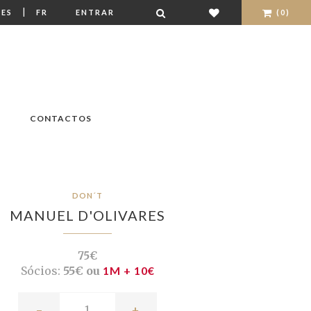
|
ES
FR
ENTRAR
(0)
CONTACTOS
DON´T
MANUEL D'OLIVARES
75€
Sócios:
55€ ou
1M + 10€
-
+