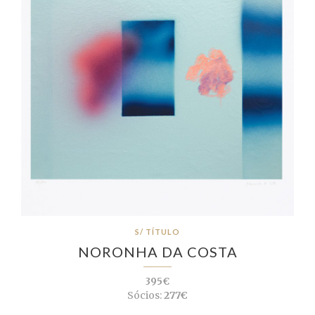
S/ TÍTULO
NORONHA DA COSTA
395€
Sócios:
277€