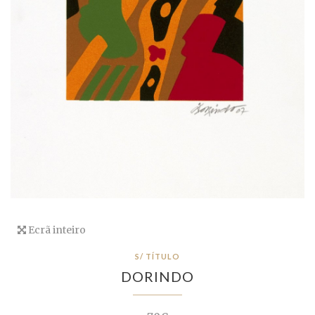
Ecrã inteiro
S/ TÍTULO
DORINDO