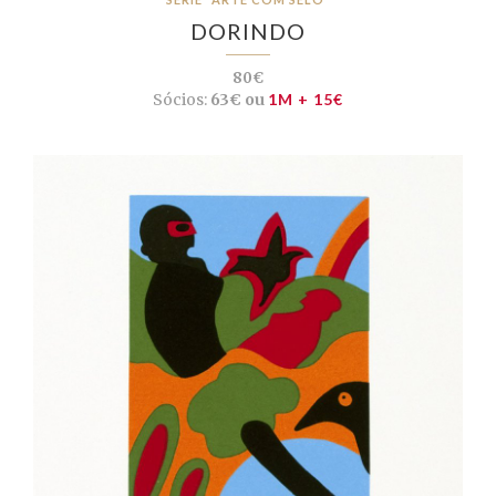
DORINDO
80€
Sócios:
63€ ou
1M + 15€