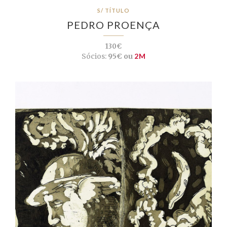
S/ TÍTULO
PEDRO PROENÇA
130€
Sócios:
95€ ou
2M