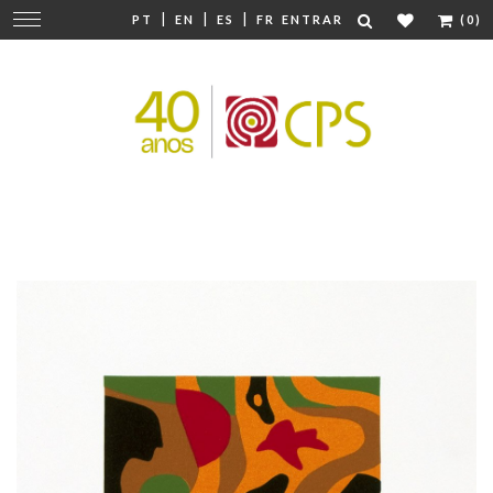
|
|
|
Mudar
PT
EN
ES
FR
ENTRAR
(0)
navegação