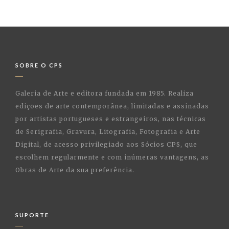
SOBRE O CPS
Galeria de Arte e editora fundada em 1985. Realiza
edições de arte contemporânea, limitadas e assinadas
por artistas portugueses e estrangeiros, nas técnicas
de Serigrafia, Gravura, Litografia, Fotografia e Arte
Digital, de acesso privilegiado aos Sócios CPS, que
escolhem regularmente e com inúmeras vantagens, as
Obras de Arte da sua preferência.
SUPORTE