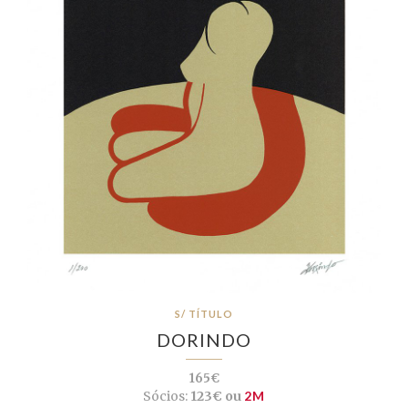
S/ TÍTULO
DORINDO
165€
Sócios:
123€ ou
2M