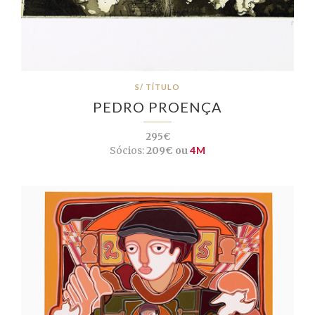
S/ TÍTULO
PEDRO PROENÇA
295€
Sócios:
209€ ou
4M