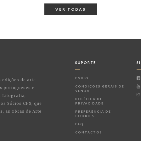
VER TODAS
SUPORTE
S
ENVIO
a edições de arte
CONDIÇÕES GERAIS DE
as portugueses e
VENDA
 Litografia,
POLÍTICA DE
 aos Sócios CPS, que
PRIVACIDADE
, as Obras de Arte
PREFERÊNCIA DE
COOKIES
FAQ
CONTACTOS