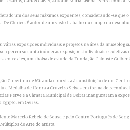
o Cesariny, Carlos Calvet, António Maria Lisboa, Pedro Oom ou M
derado um dos seus máximos expoentes, considerando-se que o su
sta De Chirico. É autor de um vasto trabalho no campo do desenho
u várias exposições individuais e projetos na área da museologia.
eu percurso conta inúmeras exposições individuais e coletivas 
es, entre eles, uma bolsa de estudo da Fundação Calouste Gulbenk
ação Cupertino de Miranda com vista à constituição de um Centr
iu a Medalha de Honra a Cruzeiro Seixas em forma de reconhecime
lerias Perve e a Câmara Municipal de Oeiras inauguraram a exp
o Egipto, em Oeiras.
nte Marcelo Rebelo de Sousa e pelo Centro Português de Serigraf
Múltiplos de Arte do artista.