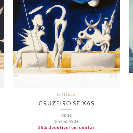
S/ TÍTULO
CRUZEIRO SEIXAS
800€
Sócios:
550€
25% dedutível em quotas