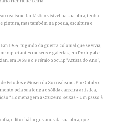
ário Henrique Leiria.
rrealismo fantástico visível na sua obra, tenha
 e pintura, mas também na poesia, escultura e
 Em 1964, fugindo da guerra colonial que se vivia,
em importantes museus e galerias, em Portugal e
ian, em 1968 e o Prémio SocTip “Artista do Ano”,
o de Estudos e Museu do Surrealismo. Em Outubro
nto pela sua longa e sólida carreira artística,
osição "Homenagem a Cruzeiro Seixas - Um passo à
ia, editor há largos anos da sua obra, que