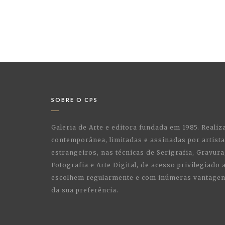
SOBRE O CPS
Galeria de Arte e editora fundada em 1985. Realiz
contemporânea, limitadas e assinadas por artist
estrangeiros, nas técnicas de Serigrafia, Gravura,
Fotografia e Arte Digital, de acesso privilegiado
escolhem regularmente e com inúmeras vantagens
da sua preferência.