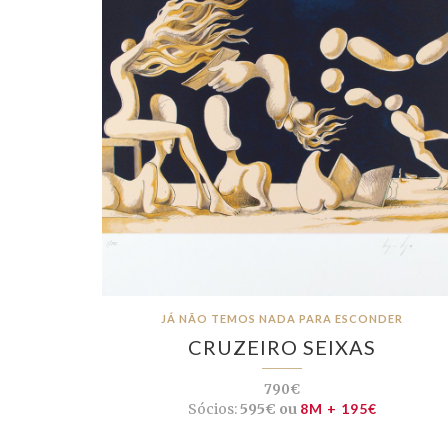
JÁ NÃO TEMOS NADA PARA ESCONDER
CRUZEIRO SEIXAS
790€
Sócios:
595€ ou
8M + 195€