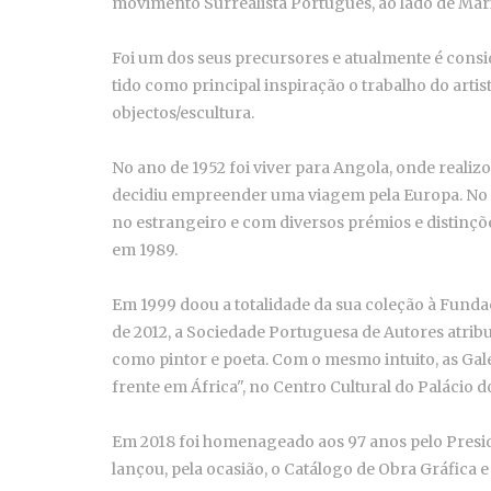
movimento Surrealista Português, ao lado de Mári
Foi um dos seus precursores e atualmente é consi
tido como principal inspiração o trabalho do arti
objectos/escultura.
No ano de 1952 foi viver para Angola, onde realizo
decidiu empreender uma viagem pela Europa. No s
no estrangeiro e com diversos prémios e distinçõ
em 1989.
Em 1999 doou a totalidade da sua coleção à Fund
de 2012, a Sociedade Portuguesa de Autores atribu
como pintor e poeta. Com o mesmo intuito, as Ga
frente em África", no Centro Cultural do Palácio d
Em 2018 foi homenageado aos 97 anos pelo Preside
lançou, pela ocasião, o Catálogo de Obra Gráfica e 