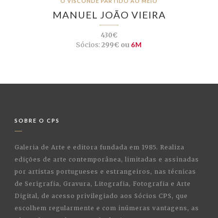
O VISCONDE PARTIDO AO MEIO
MANUEL JOÃO VIEIRA
430€
Sócios:
299€ ou
6M
SOBRE O CPS
Galeria de Arte e editora fundada em 1985. Realiza
edições de arte contemporânea, limitadas e assinadas
por artistas portugueses e estrangeiros, nas técnicas
de Serigrafia, Gravura, Litografia, Fotografia e Arte
Digital, de acesso privilegiado aos Sócios CPS, que
escolhem regularmente e com inúmeras vantagens, as