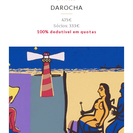
DAROCHA
475€
Sócios:
333€
100% dedutível em quotas