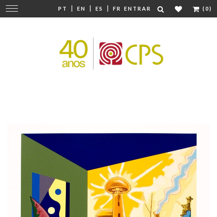
|
|
|
Mudar
PT
EN
ES
FR
ENTRAR
(0)
navegação