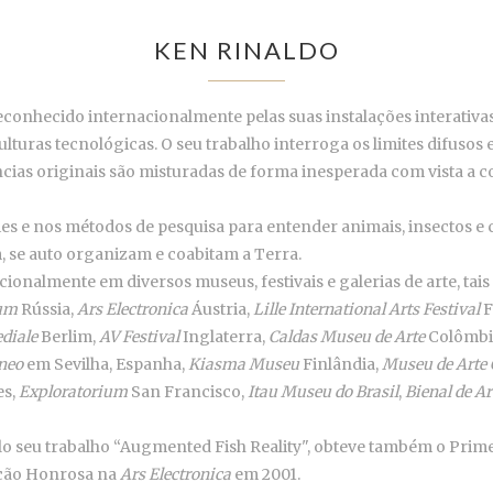
KEN RINALDO
conhecido internacionalmente pelas suas instalações interativas
ulturas tecnológicas. O seu trabalho interroga os limites difuso
gências originais são misturadas de forma inesperada com vista
s e nos métodos de pesquisa para entender animais, insectos e 
, se auto organizam e coabitam a Terra.
cionalmente em diversos museus, festivais e galerias de arte, tai
um
Rússia,
Ars Electronica
Áustria,
Lille International Arts Festival
F
diale
Berlim,
AV Festival
Inglaterra,
Caldas Museu de Arte
Colômbi
neo
em Sevilha, Espanha,
Kiasma Museu
Finlândia,
Museu de Arte
es,
Exploratorium
San Francisco,
Itau Museu do Brasil
,
Bienal de Ar
elo seu trabalho “Augmented Fish Reality", obteve também o Pri
nção Honrosa na
Ars Electronica
em 2001.