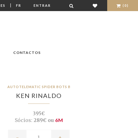
|
ES
FR
ENTRAR
(0)
CONTACTOS
AUTOTELEMATIC SPIDER BOTS B
KEN RINALDO
395€
Sócios:
289€ ou
6M
-
+