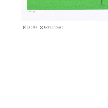
Escala
Ecrã inteiro