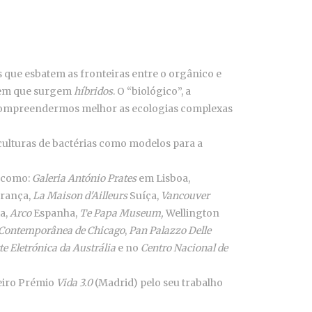
 que esbatem as fronteiras entre o orgânico e
s em que surgem
híbridos
. O “biológico”, a
 a compreendermos melhor as ecologias complexas
culturas de bactérias como modelos para a
s como:
Galeria António Prates
em Lisboa,
rança,
La Maison d'Ailleurs
Suíça,
Vancouver
a,
Arco
Espanha,
Te Papa Museum,
Wellington
 Contemporânea de Chicago
,
Pan Palazzo Delle
te Eletrónica da Austrália
e no
Centro Nacional de
meiro Prémio
Vida 3.0
(Madrid) pelo seu trabalho