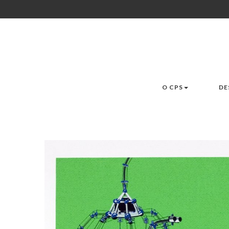
O CPS
DE