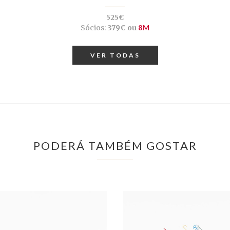
525€
Sócios:
379€ ou
8M
VER TODAS
PODERÁ TAMBÉM GOSTAR