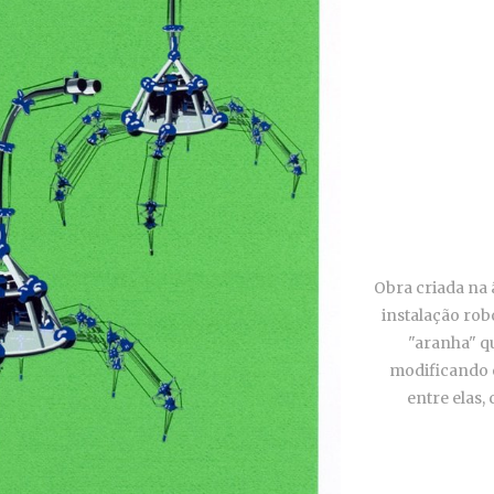
Obra criada na 
instalação robó
"aranha" q
modificando 
entre elas,