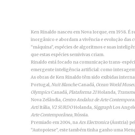
Ken Rinaldo nasceu em Nova Iorque, em 1958. É re
inorgânico e abordam a vivência e evolução das c
“máquina”, espécies de algoritmos e suas inteli
que estas espécies semivivas criam.
Rinaldo está focado na comunicação trans-espécie
emergente inteligência artificial: como interagem
As obras de Ken Rinaldo têm sido exibidas interna
Portugal,
Nuit Blanche
Canadá,
Ocean World Muse
Olympics
Canadá,
Plataforma 21
Holanda,
Transme
Nova Zelândia,
Centro Andaluz de Arte Contempora
Arti
Itália,
V2 SURDO
Holanda,
Siggraph
Los Angel
Arte Contemporânea
, Rússia.
Premiado em 2004, na
Ars Electronica
(Áustria) p
“Autopoiese”, este também tinha ganho uma Me