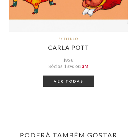
S/ TÍTULO
CARLA POTT
195€
Sócios:
137€ ou
3M
VER TODAS
PODERÁ TAMBÉM GOSTAR