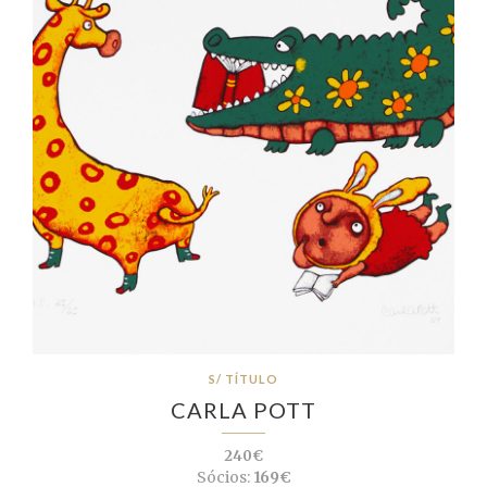
S/ TÍTULO
CARLA POTT
240€
Sócios:
169€