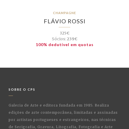
CHAMPAGNE
FLÁVIO ROSSI
325€
Sócios:
239€
100% dedutível em quotas
SOBRE O CPS
Galeria de Arte e editora fundada em 1985. Realiza
edições de arte contemporânea, limitadas e assinadas
por artistas portugueses e estrangeiros, nas técnicas
de Serigrafia, Gravura, Litografia, Fotografia e Arte