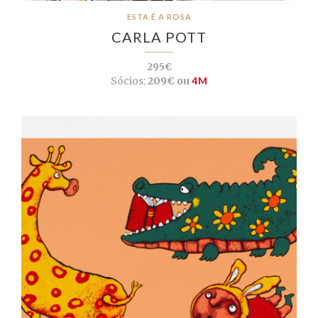
ESTA É A ROSA
CARLA POTT
295€
Sócios:
209€ ou
4M