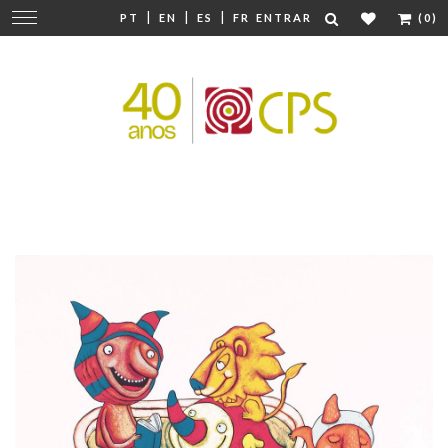
|
|
|
Mudar
PT
EN
ES
FR
ENTRAR
(0)
navegação