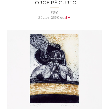
JORGE PÉ CURTO
335€
Sócios:
235€ ou
5M