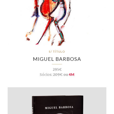
S/ TÍTULO
MIGUEL BARBOSA
295€
Sócios:
209€ ou
4M