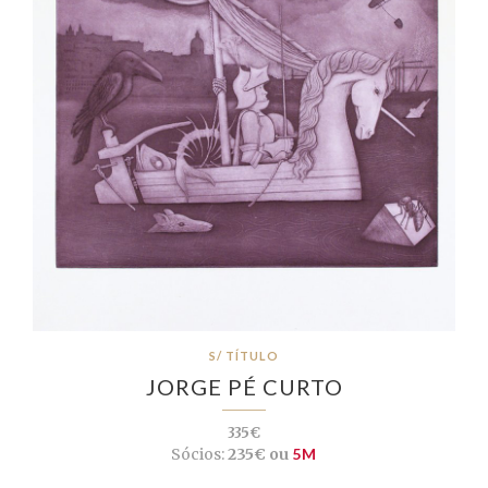
S/ TÍTULO
JORGE PÉ CURTO
335€
Sócios:
235€ ou
5M