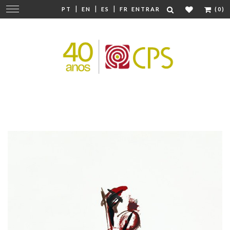
|
|
|
Mudar
PT
EN
ES
FR
ENTRAR
(0)
navegação