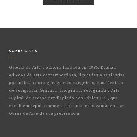
SOBRE O CPS
Galeria de Arte e editora fundada em 1985. Realiza
edições de arte contemporânea, limitadas e assinadas
por artistas portugueses e estrangeiros, nas técnicas
de Serigrafia, Gravura, Litografia, Fotografia e Arte
Digital, de acesso privilegiado aos Sócios CPS, que
escolhem regularmente e com inúmeras vantagens, as
Obras de Arte da sua preferência.