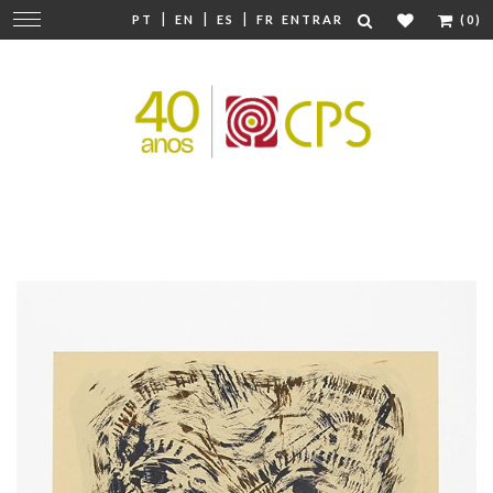
|
|
|
Mudar
PT
EN
ES
FR
ENTRAR
(0)
navegação