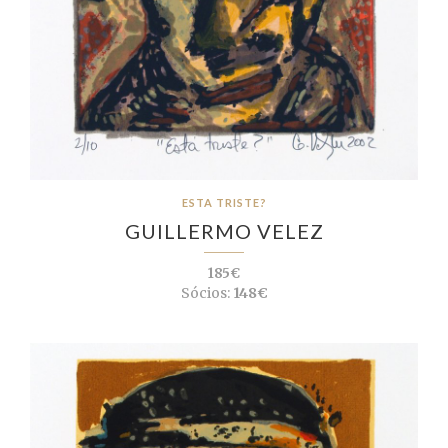
ESTA TRISTE?
GUILLERMO VELEZ
185€
Sócios:
148€