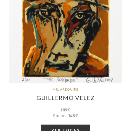
MR. AREQUIPE
GUILLERMO VELEZ
185€
Sócios:
148€
VER TODAS