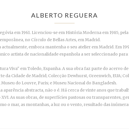
ALBERTO REGUERA
óvia em 1961. Licenciou-se em História Moderna em 1985, pela Un
mporânea, no Círculo de Bellas Artes, em Madrid.
a actualmente, embora mantenha o seu atelier em Madrid. Em 1995
 único artista de nacionalidade espanhola a ser seleccionado para
tura Viva" em Toledo, Espanha. A sua obra faz parte do acervo d
Arte da Cidade de Madrid; Colecção Dewhurst, Greenwich, EUA; Col
, Museu do Louvre, Paris; e Museu Nacional do Bangladesh.
 aparência abstracta, não o é. Há cerca de vinte anos que traba
XVI. As suas obras, de superfícies pastosas ou transparentes, g
omo o mar, as montanhas, a luz ou o vento, resultado das inúme