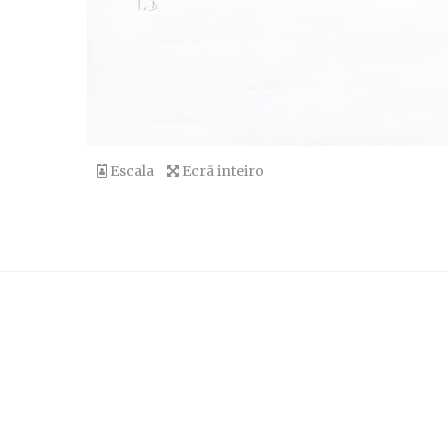
Escala
Ecrã inteiro