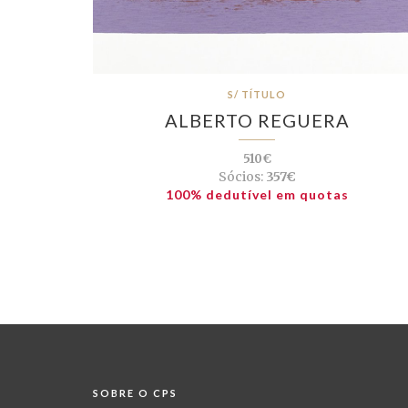
S/ TÍTULO
ALBERTO REGUERA
510€
Sócios:
357€
100% dedutível em quotas
SOBRE O CPS