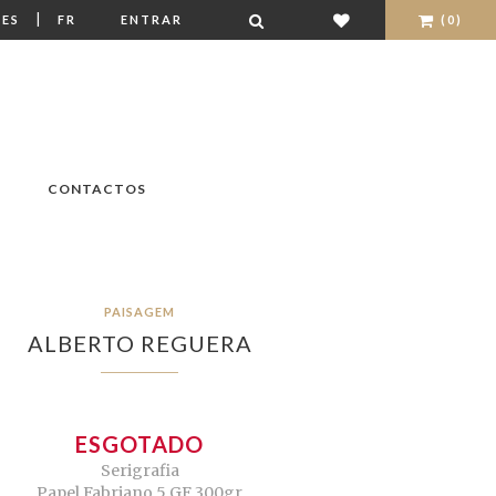
|
ES
FR
ENTRAR
(0)
CONTACTOS
PAISAGEM
ALBERTO REGUERA
ESGOTADO
Serigrafia
Papel Fabriano 5 GF 300gr