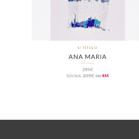
S/ TÍTULO
ANA MARIA
295€
Sócios:
209€ ou
4M