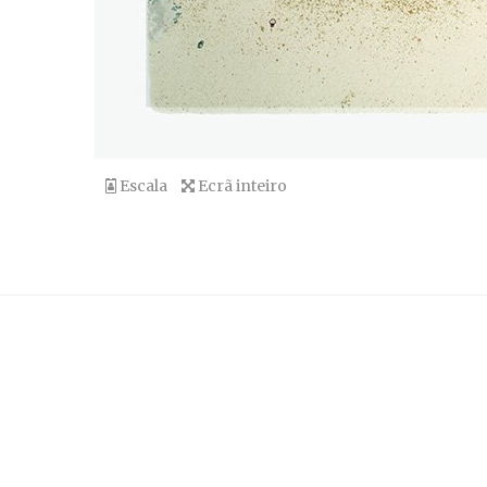
Escala
Ecrã inteiro