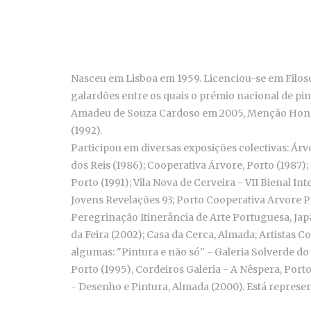
Nasceu em Lisboa em 1959. Licenciou-se em Filoso
galardões entre os quais o prémio nacional de pi
Amadeu de Souza Cardoso em 2005, Menção Honrosa
(1992).
Participou em diversas exposições colectivas: Ár
dos Reis (1986); Cooperativa Árvore, Porto (1987); 
Porto (1991); Vila Nova de Cerveira - VII Bienal I
Jovens Revelações 93; Porto Cooperativa Arvore 
Peregrinação Itinerância de Arte Portuguesa, Japã
da Feira (2002); Casa da Cerca, Almada; Artistas 
algumas: "Pintura e não só" - Galeria Solverde do 
Porto (1995), Cordeiros Galeria - A Nêspera, Por
- Desenho e Pintura, Almada (2000). Está represen