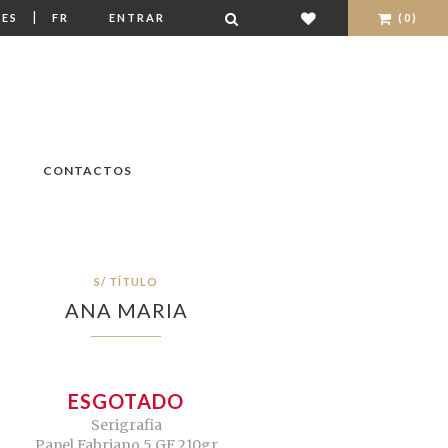
|
ES
FR
ENTRAR
(0)
CONTACTOS
S/ TÍTULO
ANA MARIA
ESGOTADO
Serigrafia
Papel Fabriano 5 GF 210gr