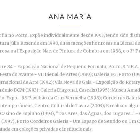
ANA MARIA
fia no Porto. Expõe individualmente desde 1993, tendo sido dist
ntura Júlio Resende em 1990, duas menções honrosas na Bienal de 
 na I Exposição Nac. de Pintura de Coimbra em 1988, e o 3° Pr
vore 84 - Exposição Nacional de Pequeno Formato, Porto; S.N.B.A
Festa do Avante - VII Bienal de Artes (1989); Galeria EG, Porto (19
nternacional de Arte (1992); Vila Nova de Gaia - Exposição do Rota
Prémio BCM (1993); Galeria Diagonal, Cascais (1995); Museu Ama
o; Expo - 98 Pavilhão da Cruz Vermelha (1998); Cordeiros Galeria
Contemporâneos, Centro Cultural de Tavira (2003); E realizou algu
Casino de Espinho (1993), "Dos Ares, das Águas, dos Lugares..." -
to (1997), Porto Cordeiros Galeria - Um Espaço de Sentido ou Um 
tada em coleções privadas e institucionais.