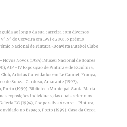
inguida ao longo da sua carreira com diversos
Vª Nª de Cerveira em 1991 e 2003, o prémio
émio Nacional de Pintura -Boavista Futebol Clube
. - Novos Novos (1984); Museu Nacional de Soares
90); AIP - IV Exposição de Pintura e de Escultura,
ry Club; Artistas Convidados em Le Cannet, França;
deo de Souza-Cardoso, Amarante (1997);
, Porto (1999); Biblioteca Municipal, Santa Maria
mas exposições individuais, das quais referimos
 Galeria EG (1994), Cooperativa Árvore – Pintura,
Convidado no Espaço, Porto (1999), Casa da Cerca