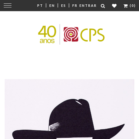
|
|
|
Mudar
PT
EN
ES
FR
ENTRAR
(0)
navegação