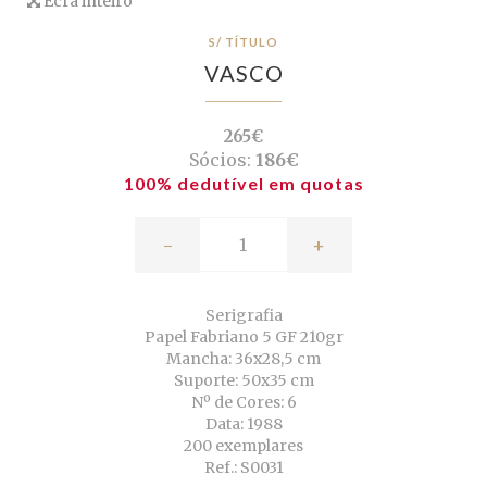
Ecrã inteiro
S/ TÍTULO
VASCO
265€
Sócios:
186€
100% dedutível em quotas
-
+
Serigrafia
Papel Fabriano 5 GF 210gr
Mancha: 36x28,5 cm
Suporte: 50x35 cm
Nº de Cores: 6
Data: 1988
200 exemplares
Ref.: S0031