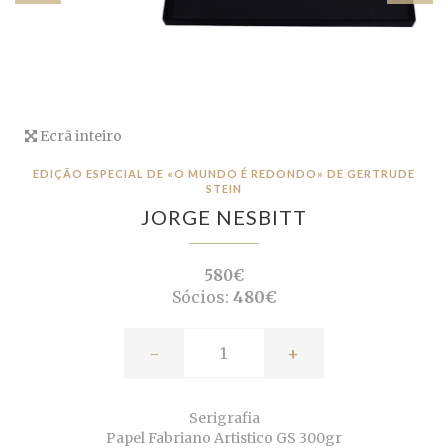
Ecrã inteiro
EDIÇÃO ESPECIAL DE «O MUNDO É REDONDO» DE GERTRUDE
STEIN
JORGE NESBITT
580€
Sócios:
480€
-
+
Serigrafia
Papel Fabriano Artistico GS 300gr