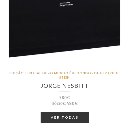
EDIÇÃO ESPECIAL DE «O MUNDO É REDONDO» DE GERTRUDE
STEIN
JORGE NESBITT
580€
Sócios:
480€
VER TODAS