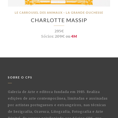
LE CARROUSEL DES ANIMAUX – LA GRANDE-DUCHESSE
CHARLOTTE MASSIP
295€
Sócios:
209€ ou
4M
SOBRE O CPS
Galeria de Arte e editora fundada em 1985. Realiza
edições de arte contemporânea, limitadas e assinadas
por artistas portugueses e estrangeiros, nas técnicas
de Serigrafia, Gravura, Litografia, Fotografia e Arte