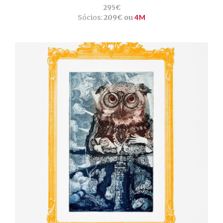
295€
Sócios:
209€ ou
4M