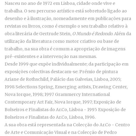
Nasceu no ano de 1972 em Lisboa, cidade onde vive e
trabalha. O seu percurso artístico está sobretudo ligado ao
desenho e à ilustração, nomeadamente em publicações para
revistas ou livros, como é exemplo o seu trabalho relativo à
obra literária de Gertrude Stein,
O Mundo é Redondo
. Além da
utilização da literatura como motor criativo ou base de
trabalho, na sua obra é comum a apropriação de imagens
pré-existentes e a intervenção nas mesmas.
Desde 1999 que expõe individualmente; da participação em
exposições colectivas destacam-se: Prémio de pintura
Ariane de Rothschild, Palácio das Galveias, Lisboa, 2005;
1998 Selections Spring, Emerging artists, Drawing Center,
Nova Iorque, 1998; 1997 Grammercy International
Contemporary Art Fair, Nova Iorque, 1997; Exposição de
Bolseiros e Finalistas do Ar.Co, Lisboa - 1995 Exposição de
Bolseiros e Finalistas do Ar.Co, Lisboa, 1996.
A sua obra está representada na Colecção do Ar.Co - Centro
de Arte e Comunicação Visual e na Colecção de Pedro