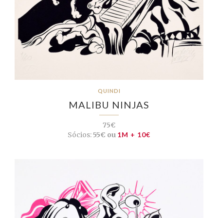
QUINDI
MALIBU NINJAS
75€
Sócios:
55€ ou
1M + 10€