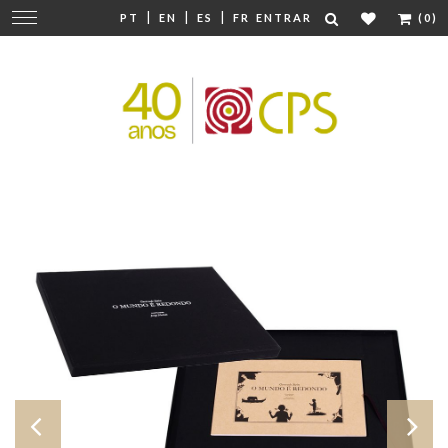
|
|
|
Mudar
PT
EN
ES
FR
ENTRAR
(0)
navegação