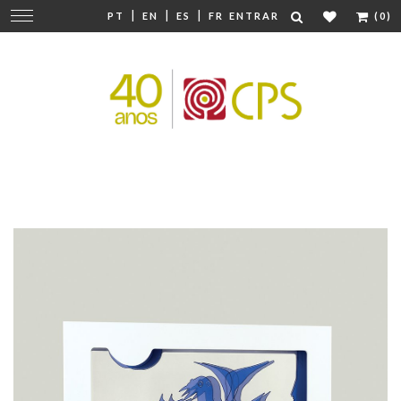
|
|
|
Mudar
PT
EN
ES
FR
ENTRAR
(0)
navegação