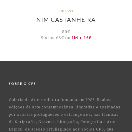
ENLEVO
NIM CASTANHEIRA
80€
Sócios:
63€ ou
1M + 15€
SOBRE O CPS
Galeria de Arte e editora fundada em 1985. Realiza
edições de arte contemporânea, limitadas e assinadas
por artistas portugueses e estrangeiros, nas técnicas
de Serigrafia, Gravura, Litografia, Fotografia e Arte
Digital, de acesso privilegiado aos Sócios CPS, que