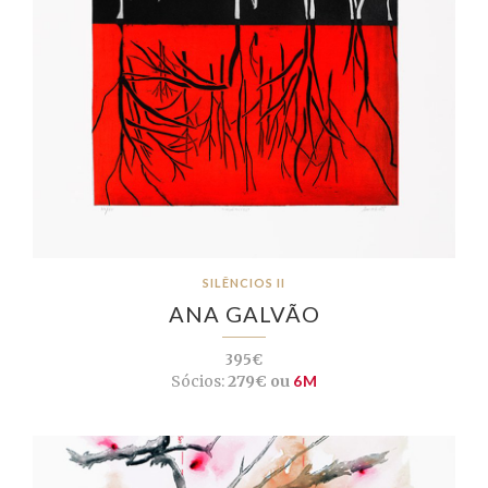
SILÊNCIOS II
ANA GALVÃO
395€
Sócios:
279€ ou
6M