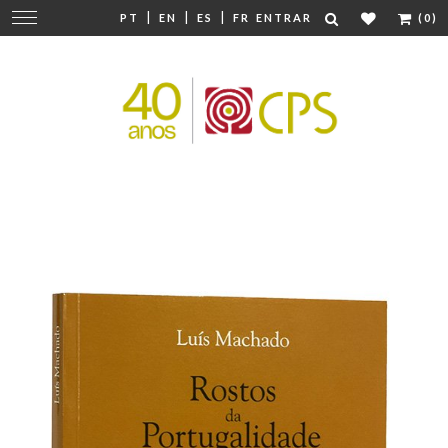
|
|
|
Mudar
PT
EN
ES
FR
ENTRAR
(0)
navegação