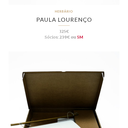
HERBÁRIO
PAULA LOURENÇO
325€
Sócios:
239€ ou
5M