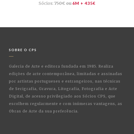
Sócios:
750€ ou
6M + 435€
SOBRE O CPS
Galeria de Arte e editora fundada em 1985. Realiza
edições de arte contemporânea, limitadas e assinadas
por artistas portugueses e estrangeiros, nas técnicas
de Serigrafia, Gravura, Litografia, Fotografia e Arte
Digital, de acesso privilegiado aos Sócios CPS, que
escolhem regularmente e com inúmeras vantagens, as
Obras de Arte da sua preferência.