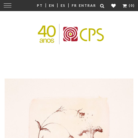
|
|
|
Mudar
PT
EN
ES
FR
ENTRAR
(0)
navegação