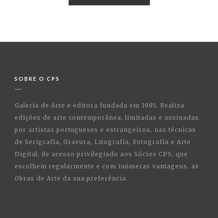
SOBRE O CPS
Galeria de Arte e editora fundada em 1985. Realiza
edições de arte contemporânea, limitadas e assinadas
por artistas portugueses e estrangeiros, nas técnicas
de Serigrafia, Gravura, Litografia, Fotografia e Arte
Digital, de acesso privilegiado aos Sócios CPS, que
escolhem regularmente e com inúmeras vantagens, as
Obras de Arte da sua preferência.