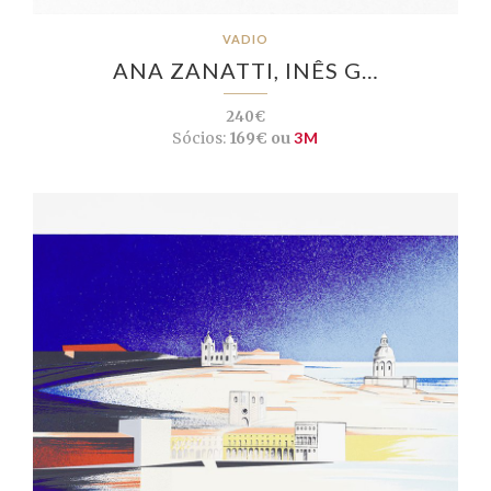
VADIO
ANA ZANATTI, INÊS G…
240€
Sócios:
169€ ou
3M