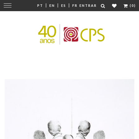
|
|
|
Mudar
PT
EN
ES
FR
ENTRAR
(0)
navegação