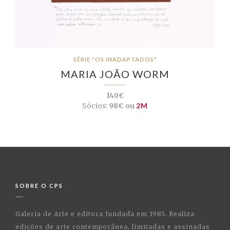
SÉRIE "OS INADAPTADOS"
MARIA JOÃO WORM
140€
Sócios:
98€ ou
2M
SOBRE O CPS
Galeria de Arte e editora fundada em 1985. Realiza
edições de arte contemporânea, limitadas e assinadas