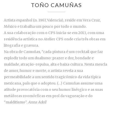
TOÑO CAMUÑAS
Artista espanhol (n. 1967, Valencia), reside em Vera Cruz,
México e trabalha um pouco por todo o mundo.
A sua colaboração com o CPS inicia-se em 2013, com uma
residência artística no Atelier CPS onde cria três obras em
litografia e gravura.
Na obra de Camuñas, “cada pintura é um cocktail que faz
explodir todo um dualismo: prazer e dor, bondade e
maldade, atração-repulsa, alta e baixa cultura. Nesta mescla
de amor, humor e morte, o artista revela a sua
permeabilidade a um sentido tragicómico da vida típica
mexicana, país que o adoptou. (…) Camuñas assume uma
atitude provocatória com o seu humor lisérgico e as suas
metáforas zoomórficas em prol da vagueação e do
“malditismo”.
Anna Adell