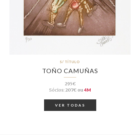
S/ TÍTULO
TOÑO CAMUÑAS
295€
Sócios:
207€ ou
4M
VER TODAS