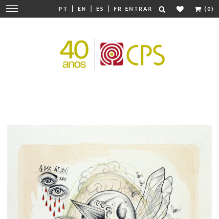
|
|
|
Mudar
PT
EN
ES
FR
ENTRAR
(0)
navegação