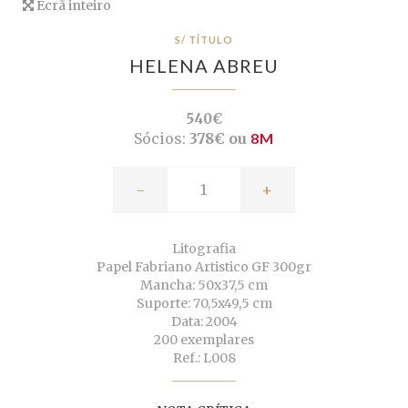
Ecrã inteiro
S/ TÍTULO
HELENA ABREU
540€
Sócios:
378€ ou
8M
-
+
Litografia
Papel Fabriano Artistico GF 300gr
Mancha: 50x37,5 cm
Suporte: 70,5x49,5 cm
Data: 2004
200 exemplares
Ref.: L008