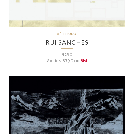
S/ TÍTULO
RUI SANCHES
525€
Sócios:
379€ ou
8M