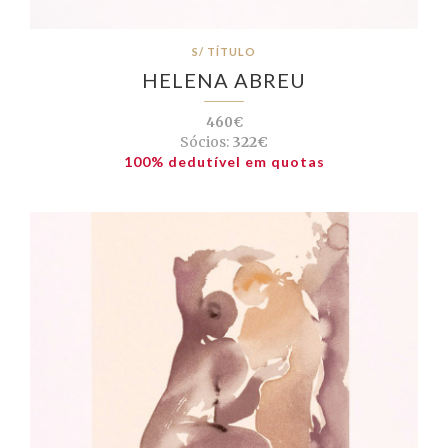
S/ TÍTULO
HELENA ABREU
460€
Sócios:
322€
100% dedutível em quotas