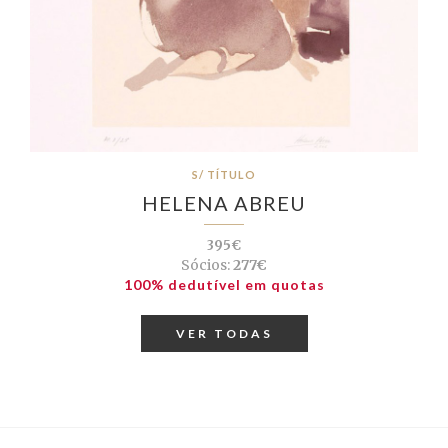
S/ TÍTULO
HELENA ABREU
395€
Sócios:
277€
100% dedutível em quotas
VER TODAS