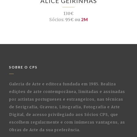
ALICE GEIRINHAS
130€
Sócios:
95€ ou
2M
SOBRE O CPS
Galeria de Arte e editora fundada em 1985. Realiza
edições de arte contemporânea, limitadas e assinadas
por artistas portugueses e estrangeiros, nas técnicas
de Serigrafia, Gravura, Litografia, Fotografia e Arte
Digital, de acesso privilegiado aos Sócios CPS, que
escolhem regularmente e com inúmeras vantagens, as
Obras de Arte da sua preferência.