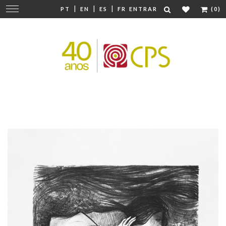
|
|
|
Mudar
PT
EN
ES
FR
ENTRAR
(0)
navegação