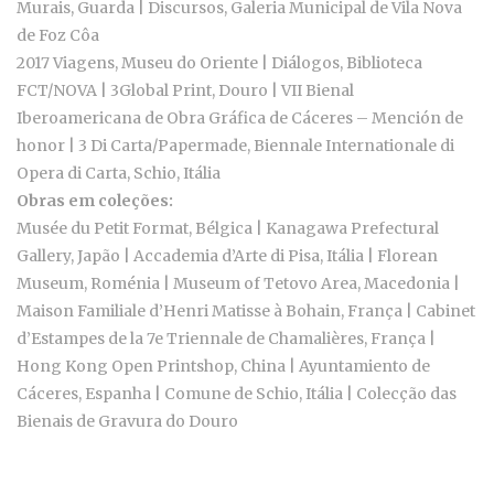
Murais, Guarda | Discursos, Galeria Municipal de Vila Nova
de Foz Côa
2017 Viagens, Museu do Oriente | Diálogos, Biblioteca
FCT/NOVA | 3Global Print, Douro | VII Bienal
Iberoamericana de Obra Gráfica de Cáceres – Mención de
honor | 3 Di Carta/Papermade, Biennale Internationale di
Opera di Carta, Schio, Itália
Obras em coleções:
Musée du Petit Format, Bélgica | Kanagawa Prefectural
Gallery, Japão | Accademia d’Arte di Pisa, Itália | Florean
Museum, Roménia | Museum of Tetovo Area, Macedonia |
Maison Familiale d’Henri Matisse à Bohain, França | Cabinet
d’Estampes de la 7e Triennale de Chamalières, França |
Hong Kong Open Printshop, China | Ayuntamiento de
Cáceres, Espanha | Comune de Schio, Itália | Colecção das
Bienais de Gravura do Douro