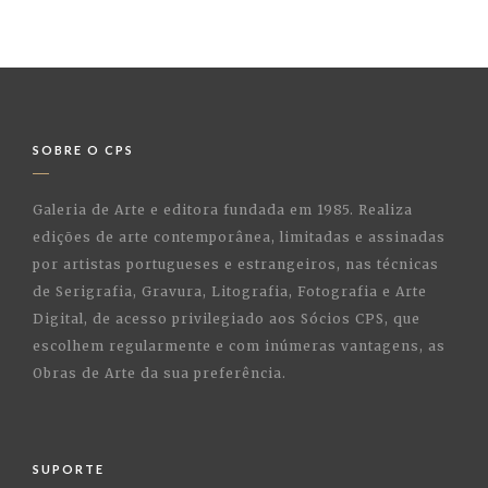
SOBRE O CPS
Galeria de Arte e editora fundada em 1985. Realiza
edições de arte contemporânea, limitadas e assinadas
por artistas portugueses e estrangeiros, nas técnicas
de Serigrafia, Gravura, Litografia, Fotografia e Arte
Digital, de acesso privilegiado aos Sócios CPS, que
escolhem regularmente e com inúmeras vantagens, as
Obras de Arte da sua preferência.
SUPORTE