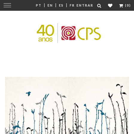
|
|
|
Mudar
PT
EN
ES
FR
ENTRAR
(0)
navegação