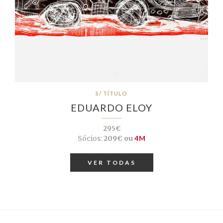
S/ TÍTULO
EDUARDO ELOY
295€
Sócios:
209€ ou
4M
VER TODAS