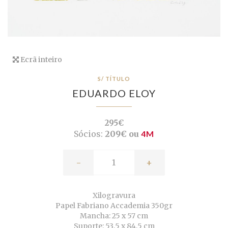
Ecrã inteiro
S/ TÍTULO
EDUARDO ELOY
295€
Sócios:
209€ ou
4M
-
+
Xilogravura
Papel Fabriano Accademia 350gr
Mancha: 25 x 57 cm
Suporte: 53,5 x 84,5 cm