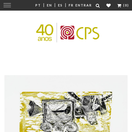
|
|
|
Mudar
PT
EN
ES
FR
ENTRAR
(0)
navegação