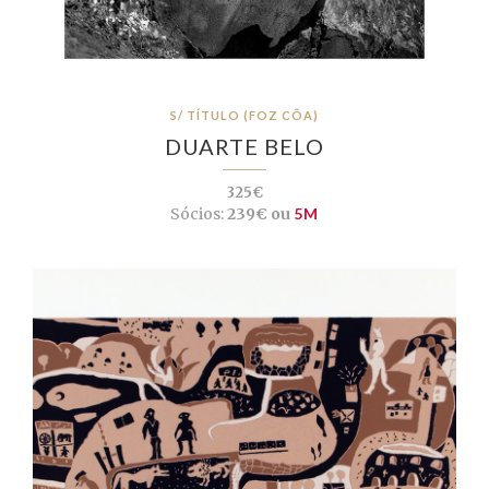
S/ TÍTULO (FOZ CÔA)
DUARTE BELO
325€
Sócios:
239€ ou
5M