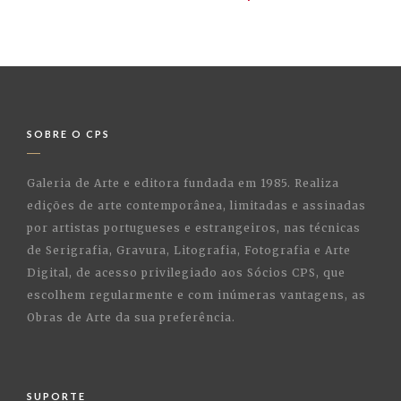
SOBRE O CPS
Galeria de Arte e editora fundada em 1985. Realiza
edições de arte contemporânea, limitadas e assinadas
por artistas portugueses e estrangeiros, nas técnicas
de Serigrafia, Gravura, Litografia, Fotografia e Arte
Digital, de acesso privilegiado aos Sócios CPS, que
escolhem regularmente e com inúmeras vantagens, as
Obras de Arte da sua preferência.
SUPORTE