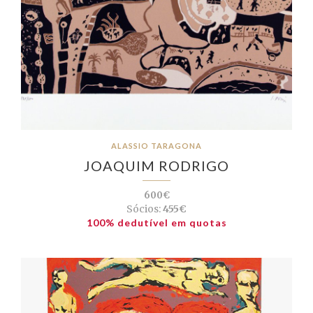
ALASSIO TARAGONA
JOAQUIM RODRIGO
600€
Sócios:
455€
100% dedutível em quotas