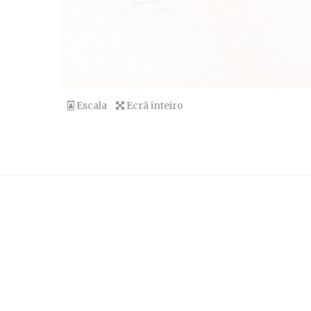
Escala
Ecrã inteiro