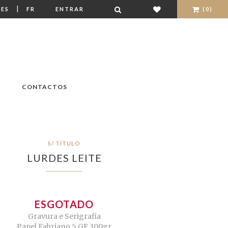
|
ES
FR
ENTRAR
(0)
CONTACTOS
S/ TÍTULO
LURDES LEITE
ESGOTADO
Gravura e Serigrafia
Papel Fabriano 5 GF 300gr