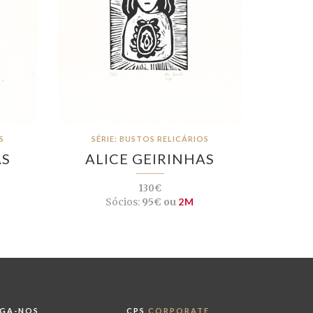
S
SÉRIE: BUSTOS RELICÁRIOS
AS
ALICE GEIRINHAS
130€
Sócios:
95€ ou
2M
IGA-NOS
CPS
CORPORATE