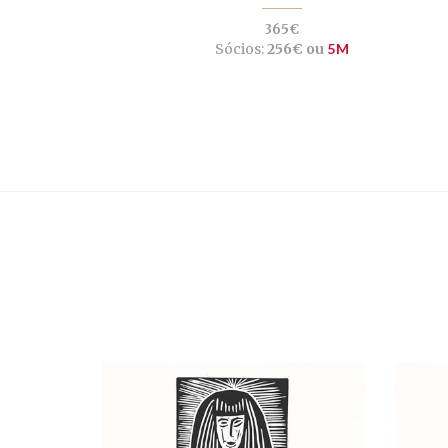
365€
Sócios:
256€ ou
5M