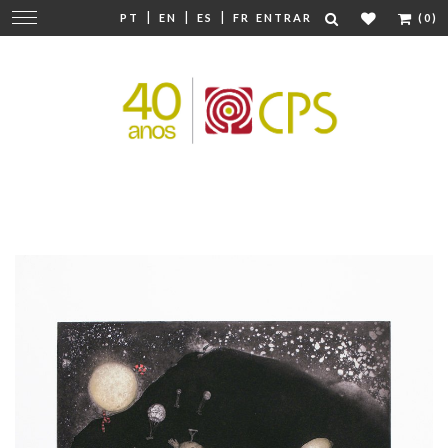
|
|
|
Mudar
PT
EN
ES
FR
ENTRAR
(0)
navegação