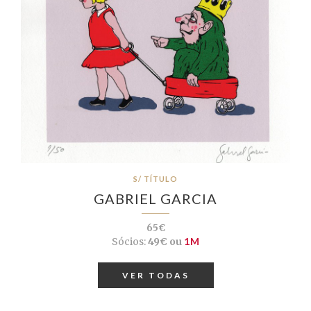
S/ TÍTULO
GABRIEL GARCIA
65€
Sócios:
49€ ou
1M
VER TODAS