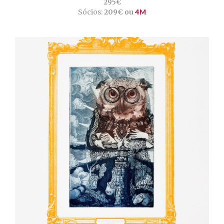
295€
Sócios:
209€ ou
4M