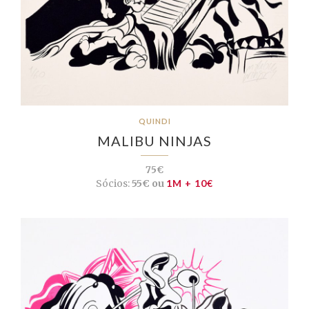
QUINDI
MALIBU NINJAS
75€
Sócios:
55€ ou
1M + 10€