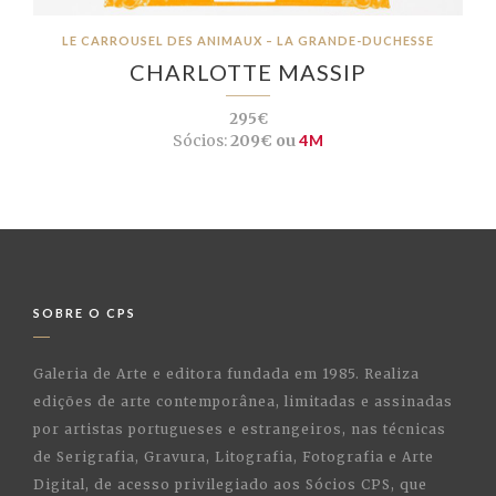
LE CARROUSEL DES ANIMAUX – LA GRANDE-DUCHESSE
CHARLOTTE MASSIP
295€
Sócios:
209€ ou
4M
SOBRE O CPS
Galeria de Arte e editora fundada em 1985. Realiza
edições de arte contemporânea, limitadas e assinadas
por artistas portugueses e estrangeiros, nas técnicas
de Serigrafia, Gravura, Litografia, Fotografia e Arte
Digital, de acesso privilegiado aos Sócios CPS, que