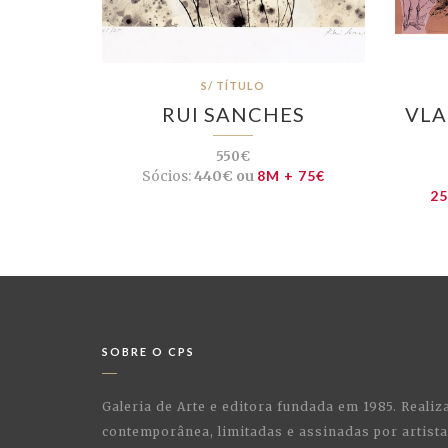
S/ TÍTULO
RUI SANCHES
VLA
550€
Sócios:
440€ ou
8M + 75€
25
SOBRE O CPS
Galeria de Arte e editora fundada em 1985. Realiz
contemporânea, limitadas e assinadas por artist