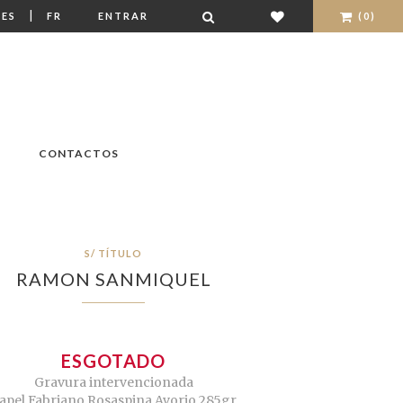
|
ES
FR
ENTRAR
(0)
CONTACTOS
S/ TÍTULO
RAMON SANMIQUEL
ESGOTADO
Gravura intervencionada
apel Fabriano Rosaspina Avorio 285gr