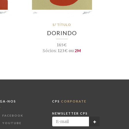
S/ TÍTULO
DORINDO
165€
Sócios:
123€ ou
2M
IGA-NOS
CPS
CORPORATE
NEWSLETTER CPS
FACEBOOK
YOUTUBE