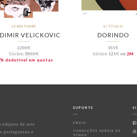
LE BESTIAIRE
S/ TÍTULO
DIMIR VELICKOVIC
DORINDO
2200€
165€
Sócios:
1900€
Sócios:
123€ ou
2M
% dedutível em quotas
SUPORTE
S
ENVIO
a edições de arte
CONDIÇÕES GERAIS DE
as portugueses e
VENDA