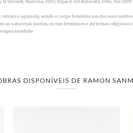
, El Vermell, Manresa, 2005; Espai d´Art Rubiralta, 2004. Em 200
 retrato e aguarela, sendo o corpo feminino um dos seus motivos 
mo as naturezas mortas, os nus femininos e até temas religiosos 
ntemporaneidade.
OBRAS DISPONÍVEIS DE RAMON SAN