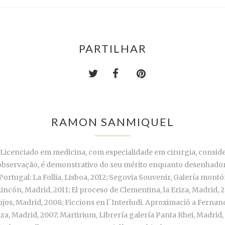
PARTILHAR
RAMON SANMIQUEL
cenciado em medicina, com especialidade em cirurgia, considera-
 observação, é demonstrativo do seu mérito enquanto desenhador,
rtugal: La Follia, Lisboa, 2012; Segovia Souvenir, Galería montó
ncón, Madrid, 2011; El proceso de Clementina, la Eriza, Madrid, 
ujos, Madrid, 2008; Ficcions en l´Interludi. Aproximació a Fernan
iza, Madrid, 2007; Martirium, Librería galería Panta Rhei, Madri