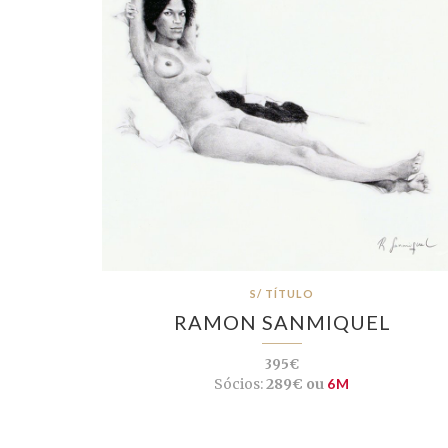
S/ TÍTULO
RAMON SANMIQUEL
395€
Sócios:
289€ ou
6M