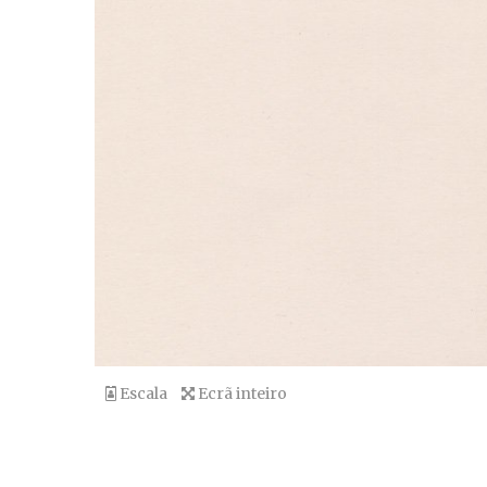
Escala
Ecrã inteiro