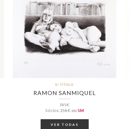
S/ TÍTULO
RAMON SANMIQUEL
365€
Sócios:
256€ ou
5M
VER TODAS