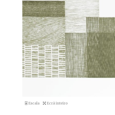
Escala
Ecrã inteiro