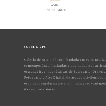
450€
Sócios:
360€
SOBRE O CPS
Galeria de Arte e editora fundada em 1985. Realiz
contemporânea, limitadas e assinadas por artist
estrangeiros, nas técnicas de Serigrafia, Gravura,
Fotografia e Arte Digital, de acesso privilegiado
escolhem regularmente e com inúmeras vantagens
da sua preferência.