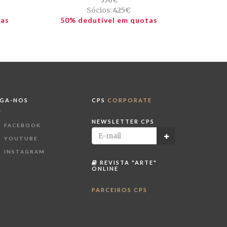
550€
Sócios:
425€
tas
50% dedutível em quotas
IGA-NOS
CPS
CORPORATE
NEWSLETTER CPS
FACEBOOK
YOUTUBE
INSTAGRAM
REVISTA "ARTE"
ONLINE
PARCEIROS CPS