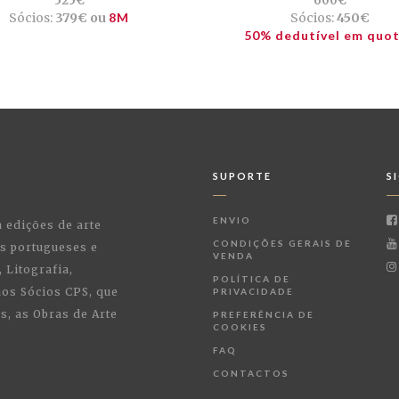
525€
600€
Sócios:
379€ ou
8M
Sócios:
450€
50% dedutível em quo
SUPORTE
S
ENVIO
a edições de arte
CONDIÇÕES GERAIS DE
as portugueses e
VENDA
 Litografia,
POLÍTICA DE
 aos Sócios CPS, que
PRIVACIDADE
, as Obras de Arte
PREFERÊNCIA DE
COOKIES
FAQ
CONTACTOS