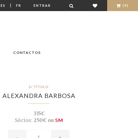
|
ES
FR
ENTRAR
(0)
CONTACTOS
S/ TÍTULO
ALEXANDRA BARBOSA
335€
Sócios:
250€ ou
5M
-
+