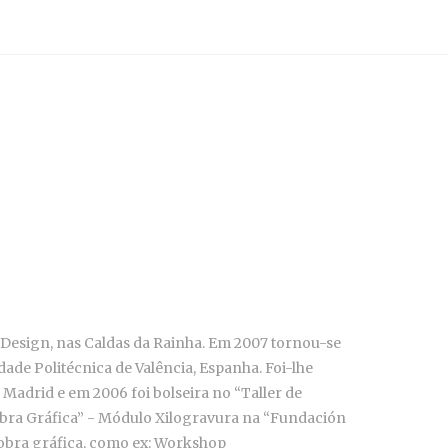
e Design, nas Caldas da Rainha. Em 2007 tornou-se
ade Politécnica de Valência, Espanha. Foi-lhe
Madrid e em 2006 foi bolseira no “Taller de
Obra Gráfica” - Módulo Xilogravura na “Fundación
obra gráfica, como ex: Workshop