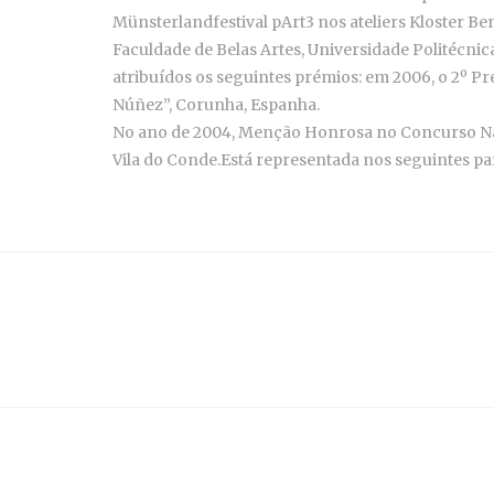
Münsterlandfestival pArt3 nos ateliers Kloster B
Faculdade de Belas Artes, Universidade Politécni
atribuídos os seguintes prémios: em 2006, o 2º P
Núñez”, Corunha, Espanha.
No ano de 2004, Menção Honrosa no Concurso Naci
Vila do Conde.Está representada nos seguintes paí