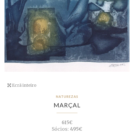
Ecrã inteiro
NATUREZAS
MARÇAL
615€
Sócios:
495€