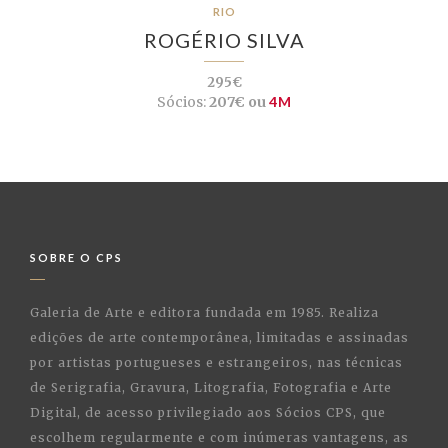
RIO
ROGÉRIO SILVA
295€
Sócios:
207€ ou
4M
SOBRE O CPS
Galeria de Arte e editora fundada em 1985. Realiza
edições de arte contemporânea, limitadas e assinadas
por artistas portugueses e estrangeiros, nas técnicas
de Serigrafia, Gravura, Litografia, Fotografia e Arte
Digital, de acesso privilegiado aos Sócios CPS, que
escolhem regularmente e com inúmeras vantagens, as