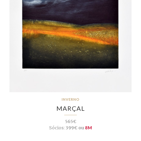
INVERNO
MARÇAL
565€
Sócios:
399€ ou
8M