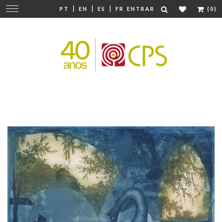
|
|
|
Mudar
PT
EN
ES
FR
ENTRAR
(0)
navegação