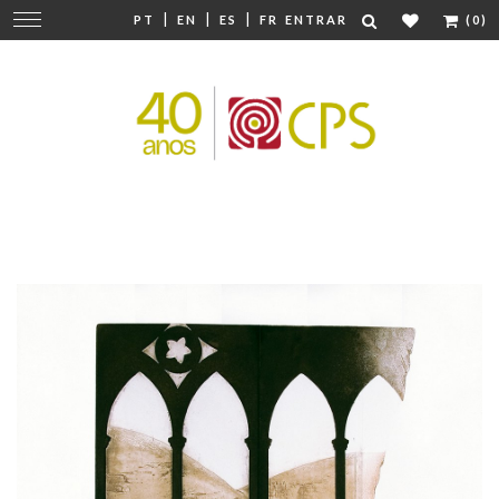
|
|
|
Mudar
PT
EN
ES
FR
ENTRAR
(0)
navegação