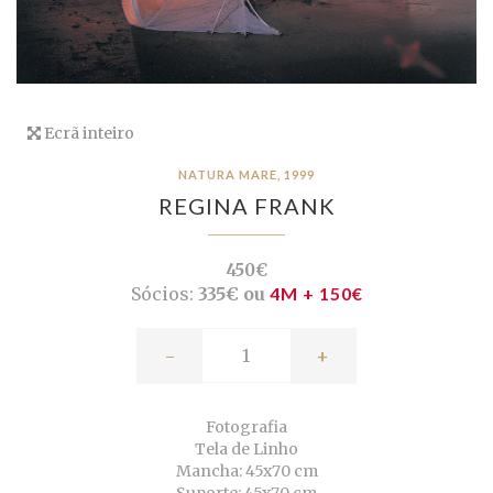
Ecrã inteiro
NATURA MARE, 1999
REGINA FRANK
450€
Sócios:
335€ ou
4M + 150€
-
+
Fotografia
Tela de Linho
Mancha: 45x70 cm