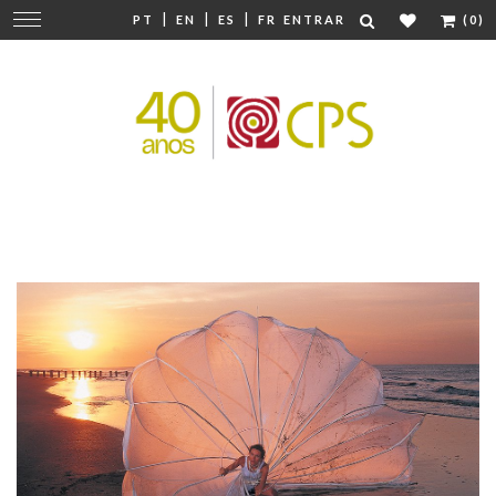
|
|
|
Mudar
PT
EN
ES
FR
ENTRAR
(0)
navegação