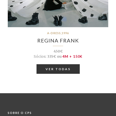
A-DRESS,1996
REGINA FRANK
450€
Sócios:
335€ ou
4M + 150€
VER TODAS
SOBRE O CPS