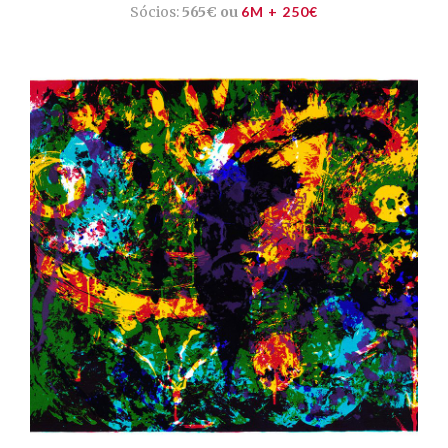
Sócios:
565€ ou
6M + 250€