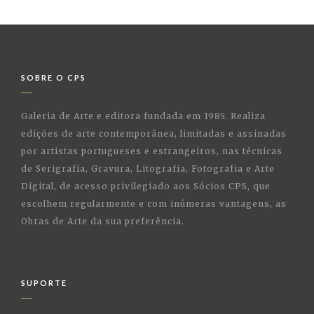
SOBRE O CPS
Galeria de Arte e editora fundada em 1985. Realiza
edições de arte contemporânea, limitadas e assinadas
por artistas portugueses e estrangeiros, nas técnicas
de Serigrafia, Gravura, Litografia, Fotografia e Arte
Digital, de acesso privilegiado aos Sócios CPS, que
escolhem regularmente e com inúmeras vantagens, as
Obras de Arte da sua preferência.
SUPORTE