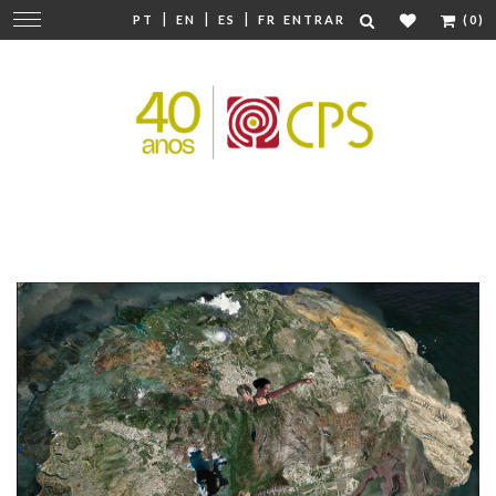
|
|
|
Mudar
PT
EN
ES
FR
ENTRAR
(0)
navegação