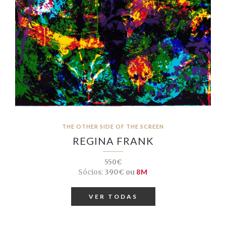
THE OTHER SIDE OF THE SCREEN
REGINA FRANK
550€
Sócios:
390€ ou
8M
VER TODAS