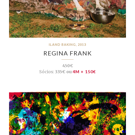
ILAND BAKING, 2013
REGINA FRANK
450€
Sócios:
335€ ou
4M + 150€