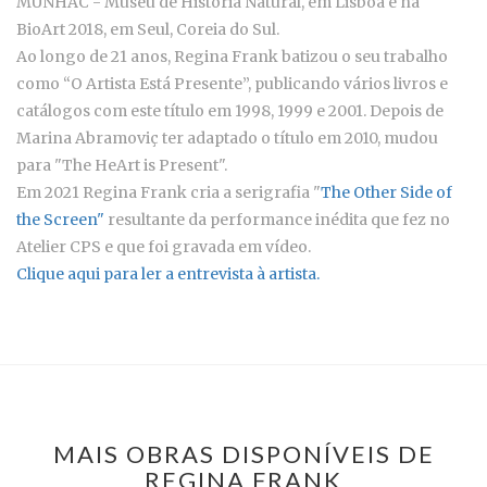
MUNHAC - Museu de História Natural, em Lisboa e na
BioArt 2018, em Seul, Coreia do Sul.
Ao longo de 21 anos, Regina Frank batizou o seu trabalho
como “O Artista Está Presente”, publicando vários livros e
catálogos com este título em 1998, 1999 e 2001. Depois de
Marina Abramoviç ter adaptado o título em 2010, mudou
para "The HeArt is Present".
Em 2021 Regina Frank cria a serigrafia "
The Other Side of
the Screen"
resultante da performance inédita que fez no
Atelier CPS e que foi gravada em vídeo.
Clique aqui para ler a entrevista à artista.
MAIS OBRAS DISPONÍVEIS DE
REGINA FRANK