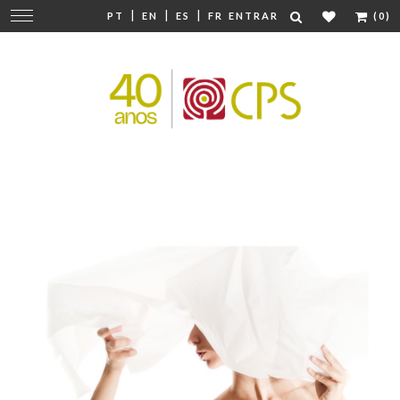
|
|
|
Mudar
PT
EN
ES
FR
ENTRAR
(0)
navegação