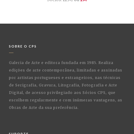
SOBRE O CPS
Galeria de Arte e editora fundada em 1985. Realiza
edições de arte contemporânea, limitadas e assinadas
por artistas portugueses e estrangeiros, nas técnicas
de Serigrafia, Gravura, Litografia, Fotografia e Arte
Digital, de acesso privilegiado aos Sócios CPS, que
escolhem regularmente e com inúmeras vantagens, as
Obras de Arte da sua preferência.
SUPORTE