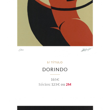
S/ TÍTULO
DORINDO
165€
Sócios:
123€ ou
2M