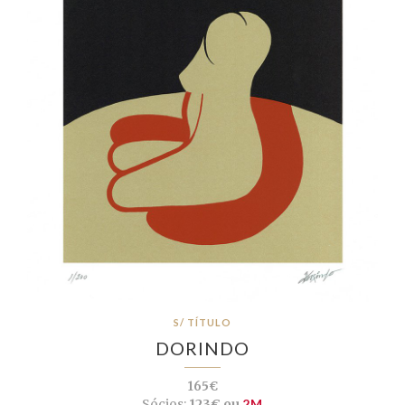
S/ TÍTULO
DORINDO
165€
Sócios:
123€ ou
2M