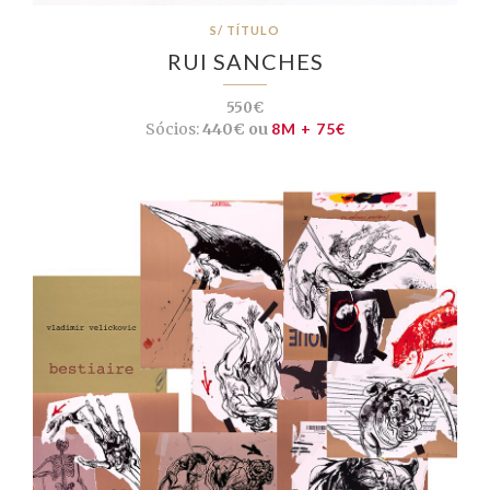
S/ TÍTULO
RUI SANCHES
550€
Sócios:
440€ ou
8M + 75€